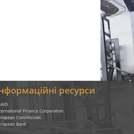
Інформаційні ресурси
SAID
ternational Finance Corporation
uropean Commission
uropean Bank