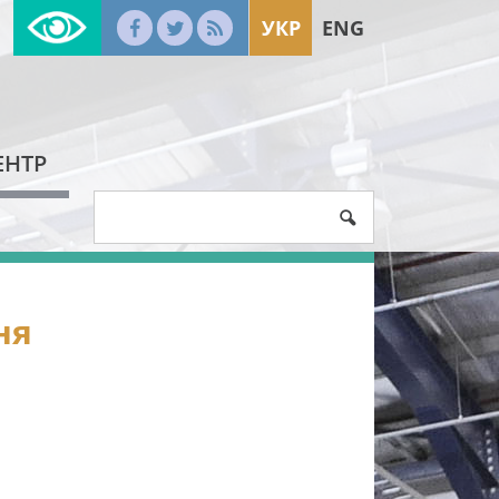
УКР
ENG
ЕНТР
ня