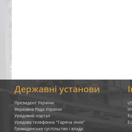
я
Державні установи
Президент України
U
Верховна Рада України
In
Урядовий портал
E
Урядова телефонна "Гаряча лінія"
E
Громадянське суспільство і влада