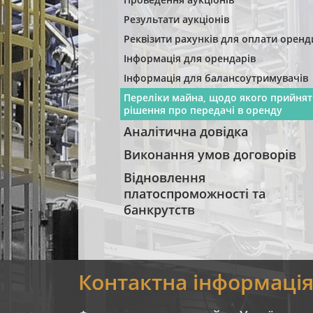
Результати аукціонів
Реквізити рахунків для оплати оренд
Інформація для орендарів
Інформація для балансоутримувачів
Переліки майна, щодо якого прийнят
рішення про передачі в оренду
Аналітична довідка
Виконання умов договорів
Відновлення
платоспроможності та
банкрутств
Контактна інформаці