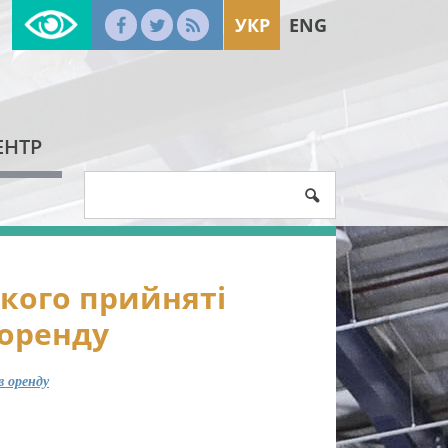
УКР
ENG
ЕНТР
кого прийняті
 оренду
в оренду