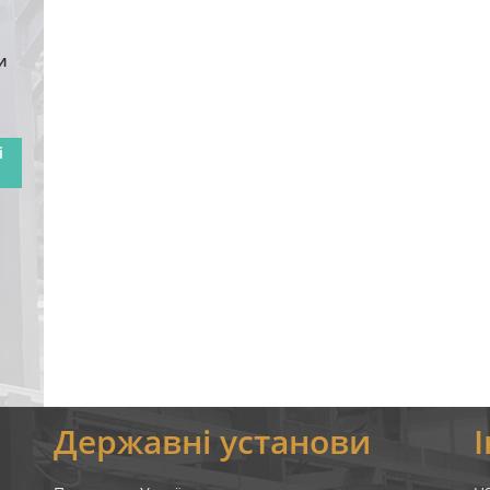
и
і
я
Державні установи