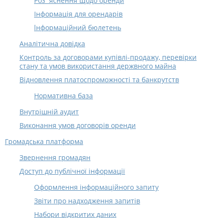
Роз`яснення щодо оренди
Інформація для орендарів
lнформацiйний бюлетень
Аналітична довідка
Контроль за договорами купівлі-продажу, перевірки
стану та умов використання держвного майна
Відновлення платоспроможності та банкрутств
Нормативна база
Внутрішній аудит
Виконання умов договорів оренди
Громадська платформа
Звернення громадян
Доступ до публічної інформації
Оформлення інформаційного запиту
Звіти про надходження запитів
Набори відкритих даних