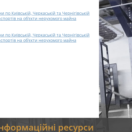
 по Київській, Черкаській та Чернігівській
аспортів на об’єкти нерухомого майна
 по Київській, Черкаській та Чернігівській
аспортів на об’єкти нерухомого майна
Інформаційні ресурси