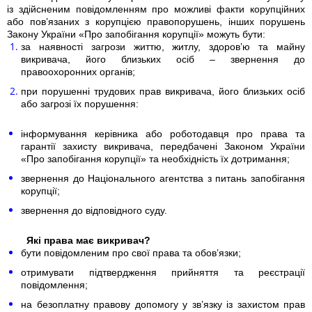
із здійсненим повідомленням про можливі факти корупційних
або пов’язаних з корупцією правопорушень, інших порушень
Закону України «Про запобігання корупції» можуть бути:
за наявності загрози життю, житлу, здоров’ю та майну
викривача, його близьких осіб – звернення до
правоохоронних органів;
при порушенні трудових прав викривача, його близьких осіб
або загрозі їх порушення:
інформування керівника або роботодавця про права та
гарантії захисту викривача, передбачені Законом України
«Про запобігання корупції» та необхідність їх дотримання;
звернення до Національного агентства з питань запобігання
корупції;
звернення до відповідного суду.
Які права має викривач?
бути повідомленим про свої права та обов’язки;
отримувати підтвердження прийняття та реєстрації
повідомлення;
на безоплатну правову допомогу у зв’язку із захистом прав