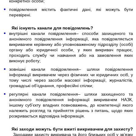
конкретної особи;
повідомлення містить фактичні дані, які можуть бути
перевірені.
Які існують канали для повідомлень?
внутрішні канали повідомлення– способи захищеного та
анонімного повідомлення інформації, яка повідомляється
викривачем керівнику або уповноваженому підрозділу (особі)
органу або юридичної особи, у яких викривач працює,
проходить службу чи навчання або на замовлення яких
виконує роботу;
зовнішні канали повідомлення– шляхи повідомлення
інформації викривачем через фізичних чи юридичних осіб, у
тому числі через засоби масової інформації, журналістів,
громадські об’єднання, професійні спілки;
регулярні канали повідомлення– шляхи захищеного та
анонімного повідомлення інформації викривачем НАЗК,
іншому суб’єкту владних повноважень, до компетенції якого
належить розгляд та прийняття рішень з питань, щодо яких
розкривається відповідна інформація.
Які заходи можуть бути вжиті викривачем для захисту?
Заходами захисту викривача та його близьких осіб у зв’язку