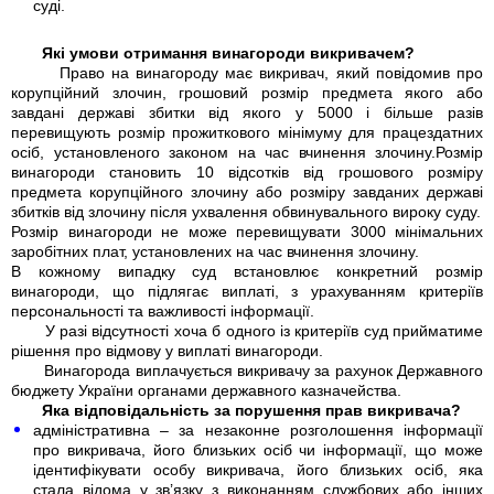
суді.
Які умови отримання винагороди викривачем?
Право на винагороду має викривач, який повідомив про
корупційний злочин, грошовий розмір предмета якого або
завдані державі збитки від якого у 5000 і більше разів
перевищують розмір прожиткового мінімуму для працездатних
осіб, установленого законом на час вчинення злочину.Розмір
винагороди становить 10 відсотків від грошового розміру
предмета корупційного злочину або розміру завданих державі
збитків від злочину після ухвалення обвинувального вироку суду.
Розмір винагороди не може перевищувати 3000 мінімальних
заробітних плат, установлених на час вчинення злочину.
В кожному випадку суд встановлює конкретний розмір
винагороди, що підлягає виплаті, з урахуванням критеріїв
персональності та важливості інформації.
У разі відсутності хоча б одного із критеріїв суд прийматиме
рішення про відмову у виплаті винагороди.
Винагорода виплачується викривачу за рахунок Державного
бюджету України органами державного казначейства.
Яка відповідальність за порушення прав викривача?
адміністративна – за незаконне розголошення інформації
про викривача, його близьких осіб чи інформації, що може
ідентифікувати особу викривача, його близьких осіб, яка
стала відома у зв’язку з виконанням службових або інших