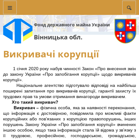
Фонд державного майна України
Вінницька обл.
Викривачі корупції
1 січня 2020 року набув чинності Закон «Про внесення змін
до закону України «Про запобігання корупції» щодо викривачів
корупції».
Національне агентство підготувало відповіді на найбільш
поширені запитання про викривачів корупції, гарантії захисту їх
трудових прав та умови отримання винагороди викривачем.
Хто такий викривач?
Викривач –
фізична особа, яка за наявності переконання,
що інформація є достовірною, повідомила про можливі факти
корупційних або пов’язаних з корупцією правопорушень, інших
порушень Закону України «Про запобігання корупції» вчинених
іншою особою, якщо така інформація стала їй відома у зв’язку з
її трудовою, професійною, господарською, громадською,