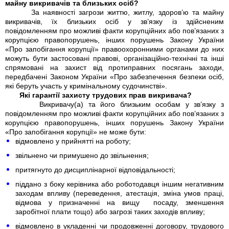
майну викривачів та близьких осіб?
За наявності загрози життю, житлу, здоров’ю та майну
викривачів, їх близьких осіб у зв’язку із здійсненим
повідомленням про можливі факти корупційних або пов’язаних з
корупцією правопорушень, інших порушень Закону України
«Про запобігання корупції» правоохоронними органами до них
можуть бути застосовані правові, організаційно-технічні та інші
спрямовані на захист від протиправних посягань заходи,
передбачені Законом України «Про забезпечення безпеки осіб,
які беруть участь у кримінальному судочинстві».
Які гарантії захисту трудових прав викривача?
Викривачу(а) та його близьким особам у зв’язку з
повідомленням про можливі факти корупційних або пов’язаних з
корупцією правопорушень, інших порушень Закону України
«Про запобігання корупції» не може бути:
відмовлено у прийнятті на роботу;
звільнено чи примушено до звільнення;
притягнуто до дисциплінарної відповідальності;
піддано з боку керівника або роботодавця іншим негативним
заходам впливу (переведення, атестація, зміна умов праці,
відмова у призначенні на вищу посаду, зменшення
заробітної плати тощо) або загрозі таких заходів впливу;
відмовлено в укладенні чи продовженні договору, трудового