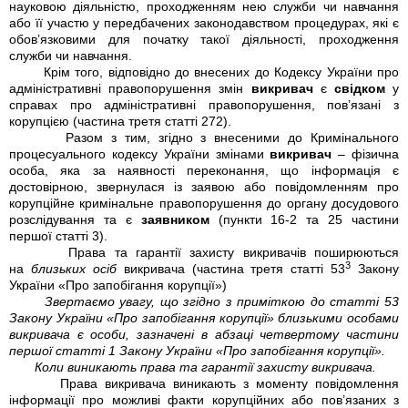
науковою діяльністю, проходженням нею служби чи навчання
або її участю у передбачених законодавством процедурах, які є
обов’язковими для початку такої діяльності, проходження
служби чи навчання.
Крім того, відповідно до внесених до Кодексу України про
адміністративні правопорушення змін
викривач
є
свідком
у
справах про адміністративні правопорушення, пов’язані з
корупцією (частина третя статті 272).
Разом з тим, згідно з внесеними до Кримінального
процесуального кодексу України змінами
викривач
– фізична
особа, яка за наявності переконання, що інформація є
достовірною, звернулася із заявою або повідомленням про
корупційне кримінальне правопорушення до органу досудового
розслідування та є
заявником
(пункти 16-2 та 25 частини
першої статті 3).
Права та гарантії захисту викривачів поширюються
3
на
близьких осіб
викривача (частина третя статті 53
Закону
України «Про запобігання корупції»)
Звертаємо увагу, що згідно з приміткою до статті 53
Закону України «Про запобігання корупції» близькими особами
викривача є особи, зазначені в абзаці четвертому частини
першої статті 1 Закону України «Про запобігання корупції».
Коли виникають права та гарантії захисту викривача.
Права викривача виникають з моменту повідомлення
інформації про можливі факти корупційних або пов’язаних з