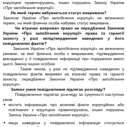
корупцією правопорушень, інших порушень Закону України
«Про запобігання корупції».
На який термін набувається статус викривача?
Законом України «Про запобігання корупції» не визначено
термін, на який фізична особа набуває статус викривача.
Чи втрачає викривач право на передбачені Законом
України «Про запобігання корупції» права та гарантії
захисту у разі непідтвердження наведених у його
повідомленні фактів?
Законом України «Про запобігання корупції» не визначено
умовою, за якої фізична особа є викривачем, підтвердження
викладеної у її повідомленні інформації про порушення вимог
цього Закону іншою особою.
Таким чином, у разі не підтвердження наведених у
повідомленні фактів викривач не втрачає права та гарантії
захисту, передбачені Законом України «Про запобігання
корупції».
Заяких умов повідомлення підлягає розгляду?
Повідомлення підлягає розгляду за сукупності наступних
умов:
містить інформацію про можливі факти корупційних або
пов’язаних з корупцією правопорушень, інших порушень
Закону України «Про запобігання корупції»;
якщо наведена у повідомленні інформація стосується