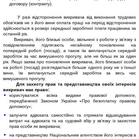
договору (контракту).
У разі відсторонення викривача від виконання трудових
обов’язків не з його вини оплата праці на період відсторонення
здійснюється в розмірі середньої заробітної плати працівника за
останній рік.
Викривач, його близькі особи, звільнені з роботи у зв’язку з
повідомленням підлягають негайному поновленню на
попередній роботі (посаді), а також їм виплачується середній
заробіток за час вимушеного прогулу, але не більш як за один
рік. Якщо заява про поновлення викривача, його близької особи
на роботі (посаді) розглядається більше одного року не з їхньої
вини, їм виплачується середній заробіток за весь час
вимушеного прогулу.
Для захисту прав та представництва своїх інтересів
викривач має право:
користуватися всіма видами правової допомоги,
передбаченої Законом України «Про безоплатну правову
допомогу»;
залучити адвоката самостійно та отримати відшкодування
витрат на адвоката та на судовий збір у зв’язку із захистом
прав особи як викривача;
на представництво Національним агентством його інтересів в