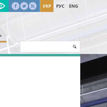
УКР
РУС
ENG
Ь