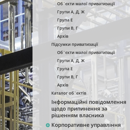
Об`єкти малої приватизації
Групи А, Д, Ж
Група Е
Групи В, Г
Архів
Підсумки приватизації
Об`єкти малої приватизації
Групи А, Д, Ж
Група Е
Групи В, Г
Архів
Каталог об`єктів
Інформаційні повідомлення
щодо припинення за
рішенням власника
Корпоративне управління