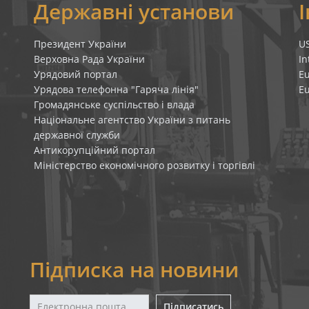
я
Державні установи
Президент України
U
Верховна Рада України
In
Урядовий портал
E
Урядова телефонна "Гаряча лінія"
E
Громадянське суспільство і влада
Національне агентство України з питань
державної служби
Антикорупційний портал
Міністерство економічного розвитку і торгівлі
Підписка на новини
Підписатись