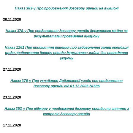
Наказ 383-у Про продовження договору оренди на аукціоні
30.11.2020
Наказ 378-у Про продовження договору оренди державного майна за
результатами проведення аукціону
Наказ 1261 Про прийняття рішення про задоволення заяви орендаря
щодо продовження довору оренди державного майна без проведення
укціону
27.11.2020
Наказ 376-у Про укладання Додаткової угоди про продовження
договору оренди від 01.12.2006 №686
23.11.2020
Наказ 353-у Про відмову у продовженні договору оренди та зняття з
кнтролю договору оренди
17.11.2020