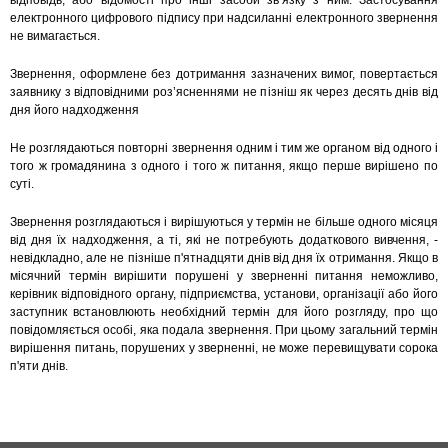
відповідь, або відомості про інші засоби зв’язку з ним. Застосування
електронного цифрового підпису при надсиланні електронного звернення
не вимагається.
Звернення, оформлене без дотримання зазначених вимог, повертається
заявнику з відповідними роз’ясненнями не пізніш як через десять днів від
дня його надходження
Не розглядаються повторні звернення одним і тим же органом від одного і
того ж громадянина з одного і того ж питання, якщо перше вирішено по
суті.
Звернення розглядаються і вирішуються у термін не більше одного місяця
від дня їх надходження, а ті, які не потребують додаткового вивчення, -
невідкладно, але не пізніше п'ятнадцяти днів від дня їх отримання. Якщо в
місячний термін вирішити порушені у зверненні питання неможливо,
керівник відповідного органу, підприємства, установи, організації або його
заступник встановлюють необхідний термін для його розгляду, про що
повідомляється особі, яка подала звернення. При цьому загальний термін
вирішення питань, порушених у зверненні, не може перевищувати сорока
п'яти днів.