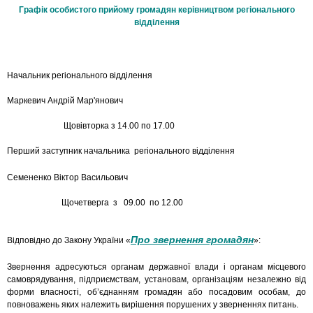
Графік особистого прийому громадян керівництвом регіонального
відділення
Начальник регіонального відділення
Маркевич Андрій Мар'янович
Щовівторка з 14.00 по 17.00
Перший заступник начальника регіонального відділення
Семененко Віктор Васильович
Щочетверга
з
09.00 по 12.00
Про звернення громадян
Відповідно до Закону України «
»:
Звернення адресуються органам державної влади і органам місцевого
самоврядування, підприємствам, установам, організаціям незалежно від
форми власності, об’єднанням громадян або посадовим особам, до
повноважень яких належить вирішення порушених у зверненнях питань.