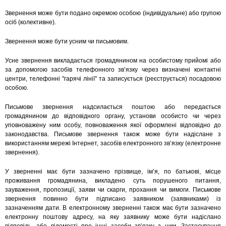
Звернення може бути подано окремою особою (індивідуальне) або групою
осіб (колективне).
Звернення може бути усним чи письмовим.
Усне звернення викладається громадянином на особистому прийомі або
за допомогою засобів телефонного зв’язку через визначені контактні
центри, телефонні "гарячі лінії" та записується (реєструється) посадовою
особою.
Письмове звернення надсилається поштою або передається
громадянином до відповідного органу, установи особисто чи через
уповноважену ним особу, повноваження якої оформлені відповідно до
законодавства. Письмове звернення також може бути надіслане з
використанням мережі Інтернет, засобів електронного зв’язку (електронне
звернення).
У зверненні має бути зазначено прізвище, ім’я, по батькові, місце
проживання громадянина, викладено суть порушеного питання,
зауваження, пропозиції, заяви чи скарги, прохання чи вимоги. Письмове
звернення повинно бути підписано заявником (заявниками) із
зазначенням дати. В електронному зверненні також має бути зазначено
електронну поштову адресу, на яку заявнику може бути надіслано