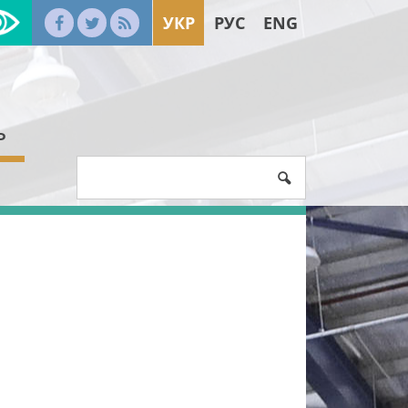
УКР
РУС
ENG
Ь