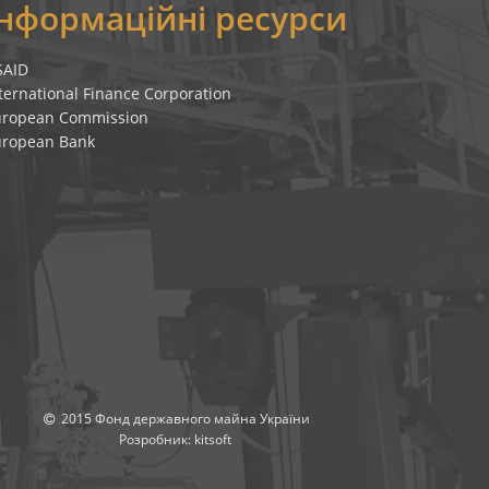
Інформаційні ресурси
SAID
ternational Finance Corporation
uropean Commission
uropean Bank
2015 Фонд державного майна України
Розробник:
kitsoft