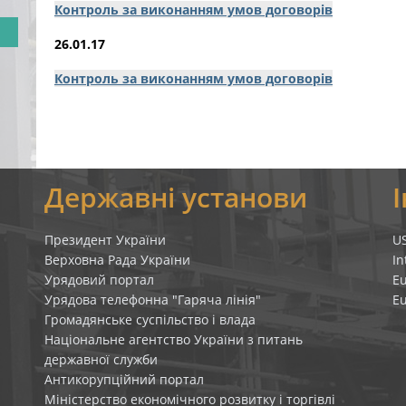
Контроль за виконанням умов договорів
26.01.17
Контроль за виконанням умов договорів
я
Державні установи
Президент України
U
Верховна Рада України
In
Урядовий портал
E
Урядова телефонна "Гаряча лінія"
E
Громадянське суспільство і влада
Національне агентство України з питань
державної служби
Антикорупційний портал
Міністерство економічного розвитку і торгівлі