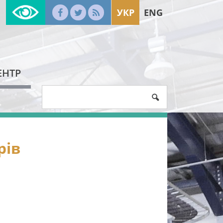
УКР
ENG
ЕНТР
рів