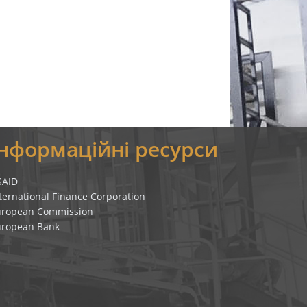
Інформаційні ресурси
SAID
ternational Finance Corporation
uropean Commission
uropean Bank