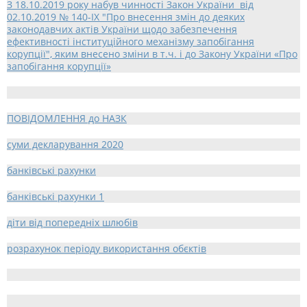
З 18.10.2019 року набув чинності Закон України від
02.10.2019 № 140-IX "Про внесення змін до деяких
законодавчих актів України щодо забезпечення
ефективності інституційного механізму запобігання
корупції", яким внесено зміни в т.ч. і до Закону України «Про
запобігання корупції»
ПОВІДОМЛЕННЯ до НАЗК
суми декларування 2020
банківські рахунки
банківські рахунки 1
діти від попередніх шлюбів
розрахунок періоду використання обєктів