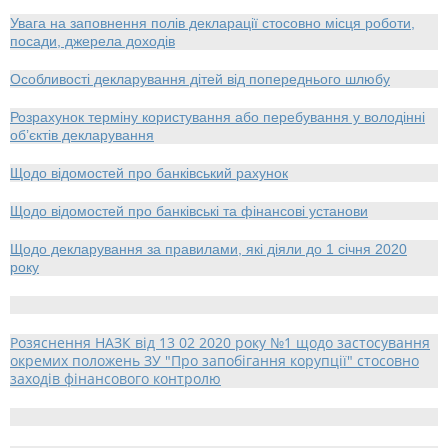
Увага на заповнення полів декларації стосовно місця роботи,
посади, джерела доходів
Особливості декларування дітей від попереднього шлюбу
Розрахунок терміну користування або перебування у володінні
об’єктів декларування
Щодо відомостей про банківський рахунок
Щодо відомостей про банківські та фінансові установи
Щодо декларування за правилами, які діяли до 1 січня 2020
року
Розяснення НАЗК від 13 02 2020 року №1 щодо застосування
окремих положень ЗУ "Про запобігання корупції" стосовно
заходів фінансового контролю