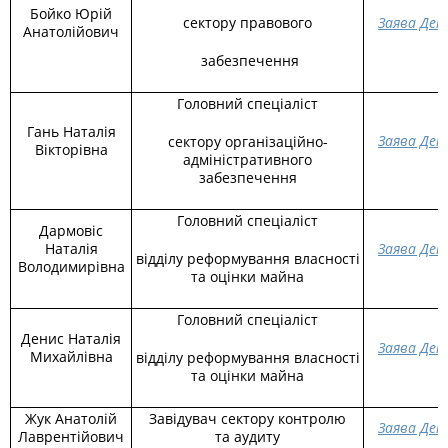
Бойко Юрій
сектору правового
Заява Дек
Анатолійович
забезпечення
Головний спеціаліст
Гань Наталія
Заява Дек
сектору організаційно-
Вікторівна
адміністративного
забезпечення
Головний спеціаліст
Дармовіс
Наталія
Заява Дек
відділу реформування власності
Володимирівна
та оцінки майна
Головний спеціаліст
Денис Наталія
Заява Дек
Михайлівна
відділу реформування власності
та оцінки майна
Жук Анатолій
Завідувач сектору контролю
Заява Дек
Лаврентійович
та аудиту