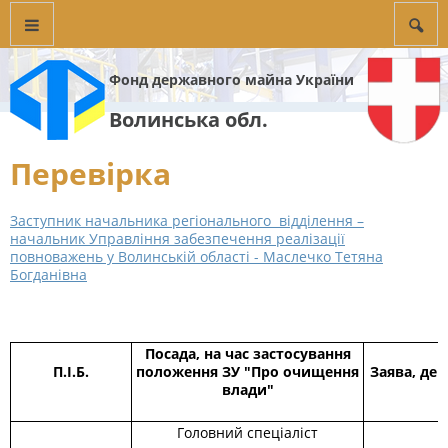
Фонд державного майна України
Волинська обл.
Перевірка
Заступник начальника регіонального відділення –
начальник Управління забезпечення реалізації
повноважень у Волинській області - Маслечко Тетяна
Богданівна
Посада, на час застосування
П
.
І
.
Б
.
положення ЗУ "Про очищення
Заява, де
влади"
Головний спеціаліст