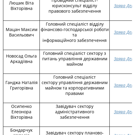
Провідний спеціаліст-
Люшик Віта
юрисконсульт відділу
Заява Дек
Вікторівна
правового забезпечення
Головний спеціаліст відділу
Мацан Максим
фінансово-господарської роботи
Заява Дек
Васильович
та
інформаційного забезпечення
Головний спеціаліст сектору з
Новосад Ольга
питань управління державним
Заява Дек
Аркадіївна
майном
Головний спеціаліст
Ганджа Наталія
сектору управління державним
Заява Дек
Григорівна
майном та корпоративними
правами
Осипенко
Завідувач сектору
Елеонора
адміністративного
Заява Дек
Вікторівна
забезпечення
Бондарчук
Завідувач сектору планово-