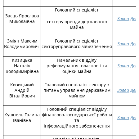
Головний спеціаліст
Заєць Ярослава
Заява Дек
Миколаївна
сектору оренди державного
майна
Зміян Максим
Головний спеціаліст
Заява Дек
Володимирович
секторуправового забезпечення
Кизицька
Начальник відділу
Наталія
реформування власності та
Заява Дек
Володимирівна
оцінки майна
Кизицький
Головний спеціаліст сектору з
Андрій
питань управління державним
Заява Дек
Віталійович
майном
Головний спеціаліст відділу
Кушпель Галина
фінансово-господарської роботи
Заява Дек
Іванівна
та
інформаційного забезпечення