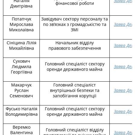
Наталія
Заява Дек
фінансової роботи
Дмитрівна
Потапчук
Завідувач сектору персоналу та
Мирослава
по зв’язках з громадськістю та
Заява Дек
Миколаївна
ЗМІ
Сініцина Лілія
Начальник відділу
Заява Дек
Михайлівна
правового забезпечення
Сухович
Головний спеціаліст сектору
Людмила
Заява Дек
оренди державного майна
Георгіївна
Макарчук
Головний спеціаліст
Руслан
внутрішньої безпеки та
Заява Дек
Семенович
запобігання корупцїі
Фусько Наталія
Головний спеціаліст сектору
Заява Дек
Володимирівна
оренди державного майна
Веремко
Головний спеціаліст відділу
Валентина
Заява Дек