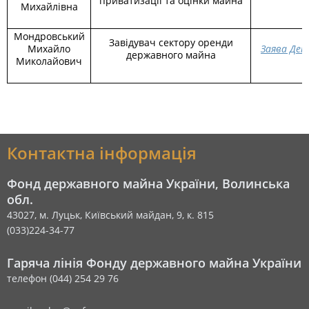
приватизації та оцінки майна
Михайлівна
Мондровський
Завідувач сектору оренди
Михайло
Заява Дек
державного майна
Миколайович
Контактна інформація
Фонд державного майна України, Волинська
обл.
43027, м. Луцьк, Київський майдан, 9, к. 815
(033)224-34-77
Гаряча лінія Фонду державного майна України
телефон (044) 254 29 76