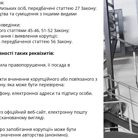
я;
изьких осіб, передбачені статтею 27 Закону;
цтва та суміщення з іншими видами
поведінки;
о статтями 45-46, 51-52 Закону;
гання і виявлення корупції;
 передбаченої статтею 56 Закону.
ності таких реквізитів:
нила правопорушення, її посада в
кти вчинення корупційного або пов’язаного з
у, яка може бути перевірена;
ефону, електронної адреси та підпису особи,
ез офіційний веб-сайт, електронну пошту
сканованому вигляді.
о запобігання корупції» може бути
азначення авторства (анонімно).