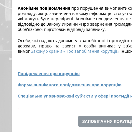
Анонімне повідомлення
про порушення вимог антико
розгляду, якщо зазначена в ньому інформація стосуєтьс
які можуть бути перевірені. Анонімне повідомлення н
відповідно до Закону України «Про звернення громадян
обов'язкової підготовки відповіді заявнику.
Особи, які надають допомогу в запобіганні і протидії к
держави, право на захист у особи виникає у зв’
вимог
Закону України «Про запобігання корупції»
іншою
Повідомлення про корупцію
Форма анонімного повідомлення про корупцію
Спеціально уповноважені суб'єкти у сфері протидії 
.
ЗАПОБІГАННЯ КОРУПЦ