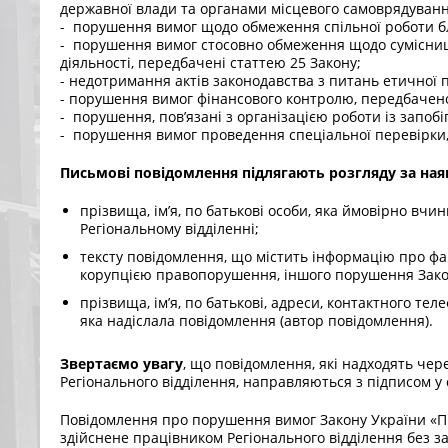
державної влади та органами місцевого самоврядуванн
- порушення вимог щодо обмеження спільної роботи бл
- порушення вимог стосовно обмеження щодо сумісни
діяльності, передбачені статтею 25 Закону;
- недотримання актів законодавства з питань етичної 
- порушення вимог фінансового контролю, передбаченог
- порушення, пов’язані з організацією роботи із запобі
- порушення вимог проведення спеціальної перевірки,
Письмові повідомлення підлягають розгляду за наяв
прізвища, ім’я, по батькові особи, яка ймовірно вчи
Регіональному відділенні;
тексту повідомлення, що містить інформацію про фа
корупцією правопорушення, іншого порушення Закон
прізвища, ім’я, по батькові, адреси, контактного тел
яка надіслала повідомлення (автор повідомлення).
Звертаємо увагу
, що повідомлення, які надходять чер
Регіонального відділення, направляються з підписом у 
Повідомлення про порушення вимог Закону України «Пр
здійснене працівником Регіонального відділення без з