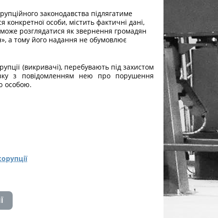
рупційного законодавства підлягатиме
я конкретної особи, містить фактичні дані,
е може розглядатися як звернення громадян
», а тому його надання не обумовлює
орупції (викривачі), перебувають під захистом
язку з повідомленням нею про порушення
 особою.
корупції
ІЇ