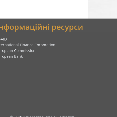
Інформаційні ресурси
SAID
ternational Finance Corporation
uropean Commission
uropean Bank
2015 Фонд державного майна України