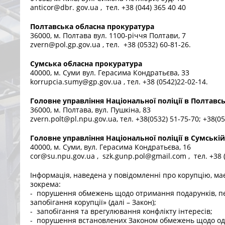
anticor@dbr. gov.ua , тел. +38 (044) 365 40 40
Полтавська обласна прокуратура
36000, м. Полтава вул. 1100-річчя Полтави, 7
zvern@pol.gp.gov.ua , тел. +38 (0532) 60-81-26.
Сумська обласна прокуратура
40000, м. Суми вул. Герасима Кондратьєва, 33
korrupcia.sumy@gp.gov.ua , тел. +38 (0542)22-02-14.
Головне управління Національної поліції в Полтавсь
36000, м. Полтава, вул. Пушкіна, 83
zvern.polt@pl.npu.gov.ua, тел. +38(0532) 51-75-70; +38(05
Головне управління Національної поліції в Сумській
40000, м. Суми, вул. Герасима Кондратьєва, 16
cor@su.npu.gov.ua , szk.gunp.pol@gmail.com , тел. +38 
Інформація, наведена у повідомленні про корупцію, ма
зокрема:
- порушення обмежень щодо отримання подарунків, пе
запобігання корупції» (далі – Закон);
- запобігання та врегулювання конфлікту інтересів;
- порушення встановлених Законом обмежень щодо оде