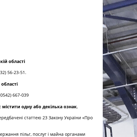
кій області
32) 56-23-51.
 області
(0542) 667-039
є
містити одну або декілька ознак
,
редбачені статтею 23 Закону України «Про
ржання пільг, послуг і майна органами