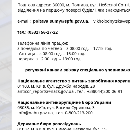
Поштова адреса: 36000, м. Полтава, вул. Небесної Сотні
відділення на першому поверсі будівлі, яка знаходиться
e-mail:
poltava_sumy@spfu.gov.ua
, v.kholodnytska@sp
тел.:
(0532) 56-27-22
Телефонна лінія працює:
з понеділка по четвер – з 08:00 год. – 17:15 год.
п’ятниця – з 08:00 год. – 16:00 год.
перерва з 12:00 год. – 13:00 год.
регулярні канали зв’язку спеціально уповноважен
Національне агентство з питань запобігання корупц
01103, м. Київ, бул. Дружби народів, 28
anticor_reports@nazk.gov.ua , тел. +38(044)200-06-91
Національне антикорупційне бюро України
03035, м. Київ, вул. Василя Сурикова, 3
info@nabu.gov.ua, тел. 0-800-213-200
Державне бюро розслідувань
01032, м. Київ, вул. Симона Петлюри, буд. 15