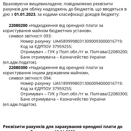
Враховуючи вищевикладене, повідомляємо реквізити
рахунків для обліку надходжень до бюджетів, що вводяться в
дію з
01.01.2023
, за кодами класифікації доходів бюджету:
22080200
«Надходження від орендної плати за
користування майном бюджетних установ»,
символ звітності 093:
Номер рахунку UA458999980313090093000016719;
Код за ЄДРПОУ 37959255;
Отримувач – ГУК у Полт.обл./тг м. Полтава/22080200;
Банк отримувача – Казначейство України
(ел.адм.податок).
22080300
«Надходження від орендної плати за
користування іншим державним майном»,
символ звітності 094:
Номер рахунку UA518999980313060094000016719;
Код за ЄДРПОУ 37959255;
Отримувач – ГУК у Полт.обл./тг м. Полтава/22080300;
Банк отримувача – Казначейство України
(ел.адм.податок).
Реквізити рахунків для зарахування орендної плати до