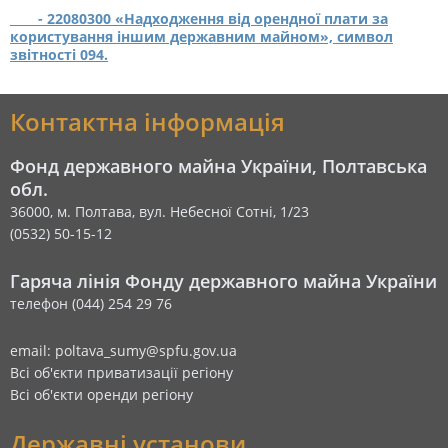
-
22080300 «Надходження від орендної плати за
користування іншим державним майном», символ
звітності 094.
Контактна інформація
Фонд державного майна України, Полтавська
обл.
36000, м. Полтава, вул. Небесної Сотні, 1/23
(0532) 50-15-12
Гаряча лінія Фонду державного майна України
телефон (044) 254 29 76
email: poltava_sumy@spfu.gov.ua
Всі об'єкти приватизації регіону
Всі об'єкти оренди регіону
Державні установи