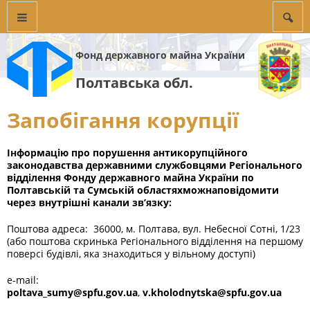
Фонд державного майна України
Полтавська обл.
Запобігання корупції
Інформацію про порушення антикорупційного
законодавства
державними службовцями
Регіонального
відділення Фонду державного майна України по
Полтавській та Сумській областях
мож
на
повідомити
через внутрішні канали зв’язку:
Поштова адреса: 36000, м. Полтава, вул. Небесної Сотні, 1/23
(або поштова скринька Регіонального відділення на першому
поверсі будівлі, яка знаходиться у вільному доступі)
e-mail:
poltava_sumy@spfu.gov.ua
,
v.kholodnytska@spfu.gov.ua