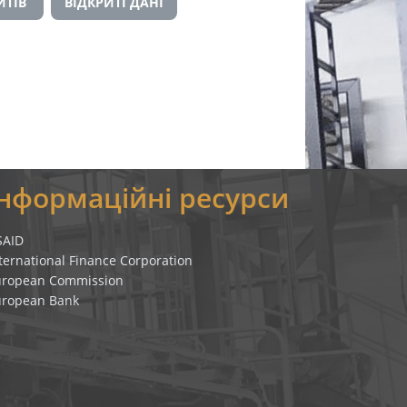
ИТІВ
ВІДКРИТІ ДАНІ
Інформаційні ресурси
SAID
ternational Finance Corporation
uropean Commission
uropean Bank