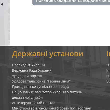
ПОРЯДОК СКЛАДАННЯ ТА ПОДАННЯ ЗАП
ня
я
Державні установи
Президент України
U
Верховна Рада України
In
Урядовий портал
E
Урядова телефонна "Гаряча лінія"
E
Громадянське суспільство і влада
Національне агентство України з питань
державної служби
Антикорупційний портал
Міністерство економічного розвитку і торгівлі