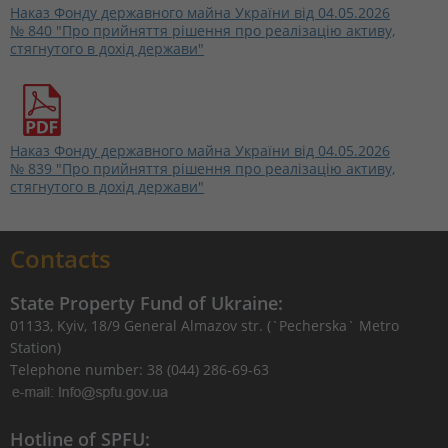
Наказ Фонду державного майна України від 04.05.2026
№ 840 "Про прийняття рішення про реалізацію активу,
стягнутого в дохід держави"
Наказ Фонду державного майна України від 04.05.2026
№ 839 "Про прийняття рішення про реалізацію активу,
стягнутого в дохід держави"
Contacts
State Property Fund of Ukraine:
01133, Kyiv, 18/9 General Almazov str. (`Pecherska` Metro
Station)
Telephone number: 38 (044) 286-69-63
Hotline of SPFU: