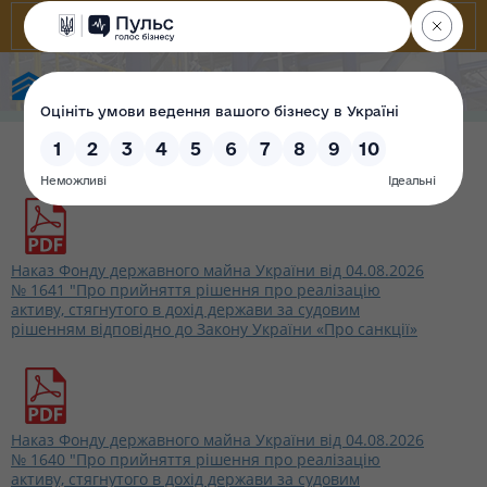
State Property Fund of Ukraine
Наказ Фонду державного майна України від 04.08.2026
№ 1641 "Про прийняття рішення про реалізацію
активу, стягнутого в дохід держави за судовим
рішенням відповідно до Закону України «Про санкції»
Наказ Фонду державного майна України від 04.08.2026
№ 1640 "Про прийняття рішення про реалізацію
активу, стягнутого в дохід держави за судовим