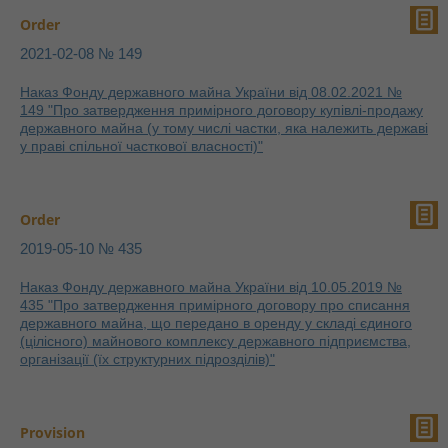
Order
2021-02-08 № 149
Наказ Фонду державного майна України від 08.02.2021 №
149 "Про затвердження примірного договору купівлі-продажу
державного майна (у тому числі частки, яка належить державі
у праві спільної часткової власності)"
Order
2019-05-10 № 435
Наказ Фонду державного майна України від 10.05.2019 №
435 "Про затвердження примірного договору про списання
державного майна, що передано в оренду у складі єдиного
(цілісного) майнового комплексу державного підприємства,
організації (їх структурних підрозділів)"
Provision