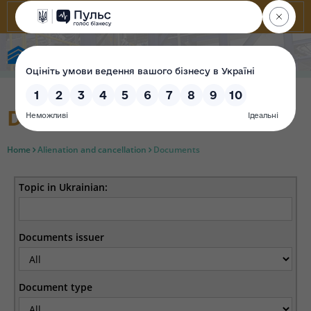
State Property Fund of Ukraine
Documents
Home
Alienation and cancellation
Documents
Topic in Ukrainian:
Documents issuer
Document type