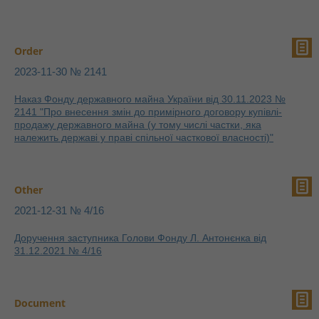
Order
2023-11-30 № 2141
Наказ Фонду державного майна України від 30.11.2023 №
2141 "Про внесення змін до примірного договору купівлі-
продажу державного майна (у тому числі частки, яка
належить державі у праві спільної часткової власності)"
Other
2021-12-31 № 4/16
Доручення заступника Голови Фонду Л. Антонєнка від
31.12.2021 № 4/16
Document