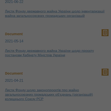
2021-06-22
Листи Фонду державного майна України щодо інвентаризації
майна загальносоюзних громадських організацій
Document
2021-05-14
Листи Фонду державного майна України щодо проєкту
постанови Кабінету Міністрів України
Document
2021-04-21
Листи Фонду щодо законопроєктів про майно
загальносоюзних громадських об’єднань (організацій)
колишнього Союзу РСР