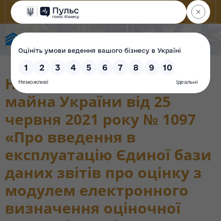
State Property Fund of Ukraine
Наказ Фонду державного
майна України від 25
червня 2021 року № 1097
«Про введення в
експлуатацію Єдиної бази
даних звітів про оцінку з
модулем електронного
визначення оціночної