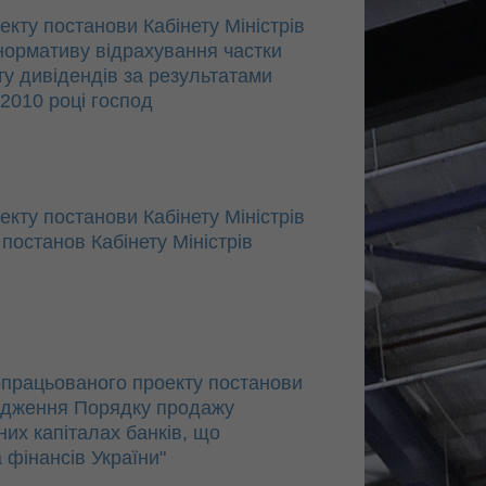
ту постанови Кабінету Міністрів
нормативу відрахування частки
ту дивідендів за результатами
 2010 році господ
ту постанови Кабінету Міністрів
постанов Кабінету Міністрів
працьованого проекту постанови
вердження Порядку продажу
их капіталах банків, що
 фінансів України"