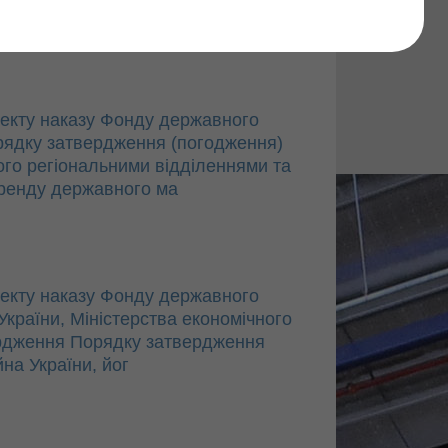
Find
екту наказу Фонду державного
рядку затвердження (погодження)
го регіональними відділеннями та
оренду державного ма
екту наказу Фонду державного
України, Міністерства економічного
вердження Порядку затвердження
на України, йог