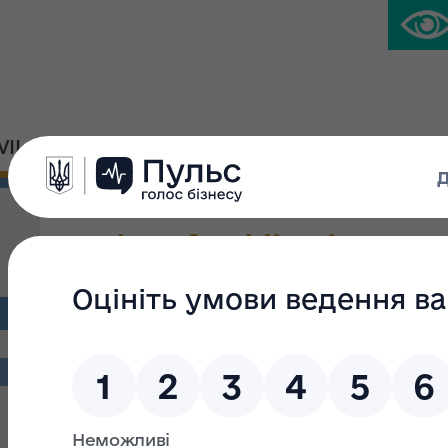
IVIL PLATFORM
PRESS CENTER
Notice of publication
Search filter
Search text:
From: