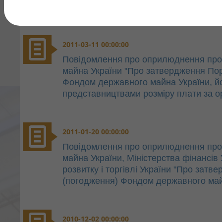
2011-03-11 00:00:00
Повідомлення про оприлюднення про
майна України "Про затвердження По
Фондом державного майна України, йо
представництвами розміру плати за 
2011-01-20 00:00:00
Повідомлення про оприлюднення про
майна України, Міністерства фінансів 
розвитку і торгівлі України "Про зат
(погодження) Фондом державного май
2010-12-02 00:00:00