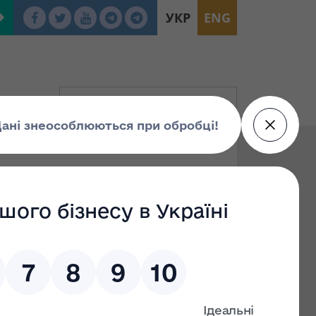
УКР
ENG
To: