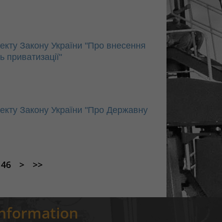
кту Закону України "Про внесення
ь приватизації"
кту Закону України "Про Державну
46
>
>>
Information