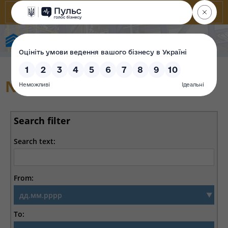
State Property Fund of Ukraine
Notice of publication
Search filter
Search text:
From:
To: