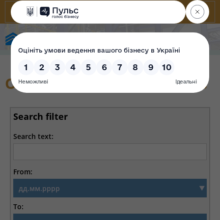
State Property Fund of Ukraine
Offers and announcements
Search filter
Search text:
From:
To: