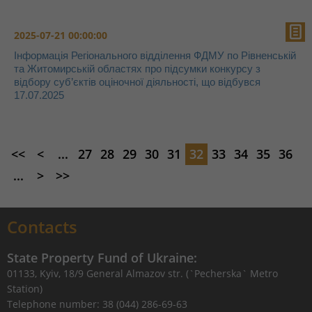
2025-07-21 00:00:00
Інформація Регіонального відділення ФДМУ по Рівненській
та Житомирській областях про підсумки конкурсу з
відбору суб’єктів оціночної діяльності, що відбувся
17.07.2025
<<
<
...
27
28
29
30
31
32
33
34
35
36
...
>
>>
Contacts
State Property Fund of Ukraine:
01133, Kyiv, 18/9 General Almazov str. (`Pecherska` Metro
Station)
Telephone number: 38 (044) 286-69-63