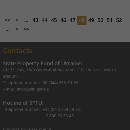
<<
<
...
43
44
45
46
47
48
49
50
51
52
...
>
>>
Contacts
State Property Fund of Ukraine:
01133, Kyiv, 18/9 General Almazov str. (`Pecherska` Metro
Station)
Telephone number: 38 (044) 286-69-63
Hotline of SPFU:
Telephone number: +38 (044) 254 29 76;
0 800 50 56 46
Contacts for mass media: