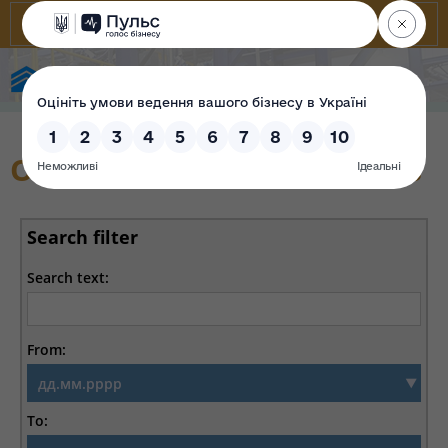
State Property Fund of Ukraine
Offers and announcements
Search filter
Search text:
From:
To: