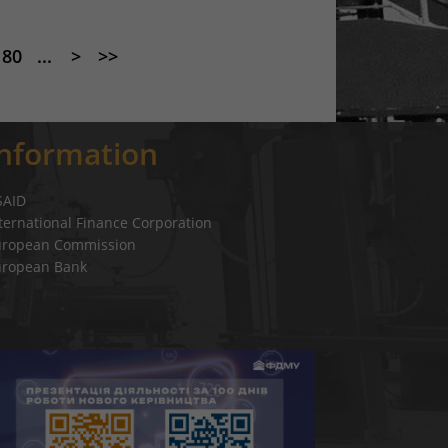
80
...
>
>>
Information
SAID
ternational Finance Corporation
uropean Commission
uropean Bank