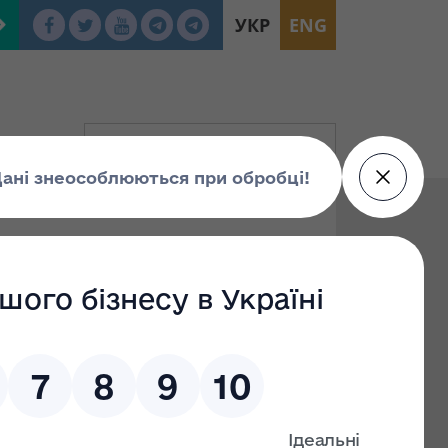
УКР
ENG
ts
To: