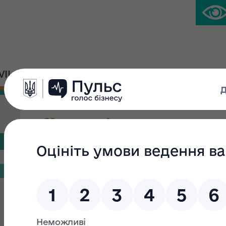
IVIL PLATFORM
PRESS CENTER
Offers and announcemen
Search filter
Search text:
From: