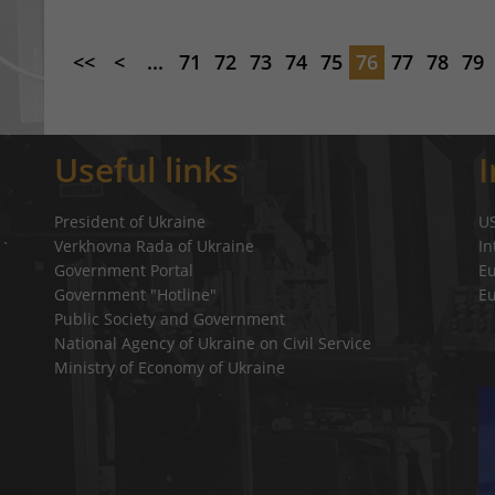
<<
<
...
71
72
73
74
75
76
77
78
79
Useful links
President of Ukraine
U
Verkhovna Rada of Ukraine
In
a`
Government Portal
E
Government "Hotline"
E
Public Society and Government
National Agency of Ukraine on Civil Service
Ministry of Economy of Ukraine