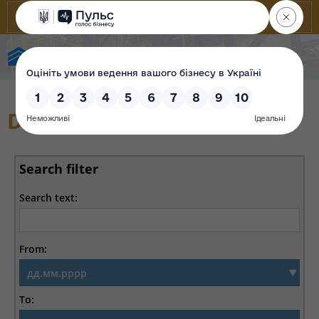
State Property Fund of Ukraine
Decisions on Privatization
Search filter
Search text:
From:
To: