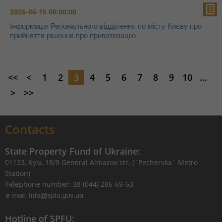
2026-06-15 00:00:00
Інформація Регіонального відділення по місту Києву про
прийняття рішення про приватизацію
<<
<
1
2
3
4
5
6
7
8
9
10
...
>
>>
Contacts
State Property Fund of Ukraine:
01133, Kyiv, 18/9 General Almazov str. (`Pecherska` Metro
Station)
Telephone number: 38 (044) 286-69-63
Hotline of SPFU: