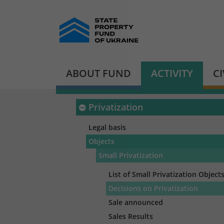
ABOUT FUND
ACTIVITY
C
Privatization
Legal basis
Objects
Small Privatization
List of Small Privatization Object
Decisions on Privatization
Sale announced
Sales Results