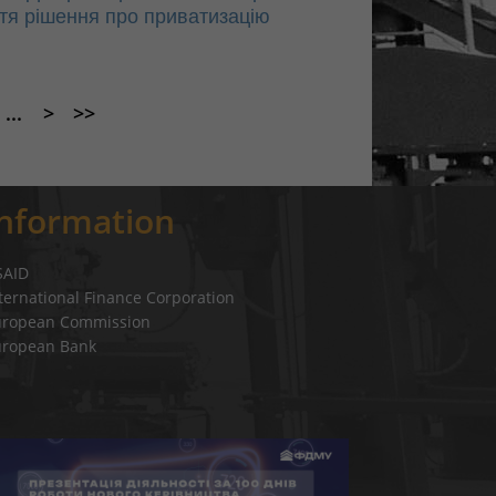
ття рішення про приватизацію
...
>
>>
Information
SAID
ternational Finance Corporation
uropean Commission
uropean Bank