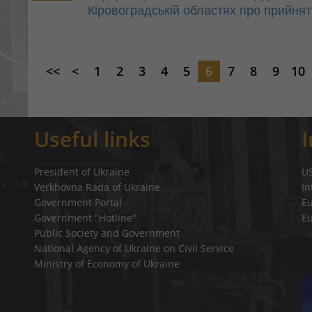
Кіровоградській областях про прийня
<<
<
1
2
3
4
5
6
7
8
9
10
Useful links
President of Ukraine
U
Verkhovna Rada of Ukraine
In
a`
Government Portal
E
Government "Hotline"
E
Public Society and Government
National Agency of Ukraine on Civil Service
Ministry of Economy of Ukraine