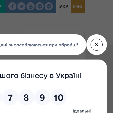
УКР
ENG
n
To: