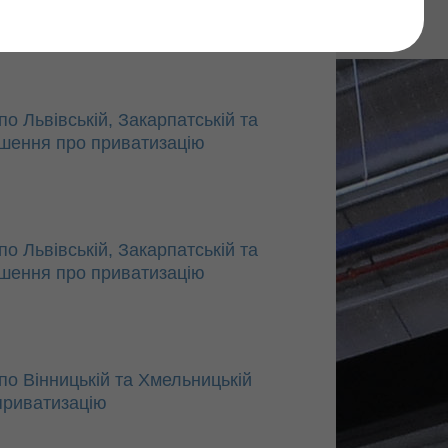
Find
о Львівській, Закарпатській та
ішення про приватизацію
о Львівській, Закарпатській та
ішення про приватизацію
по Вінницькій та Хмельницькій
приватизацію