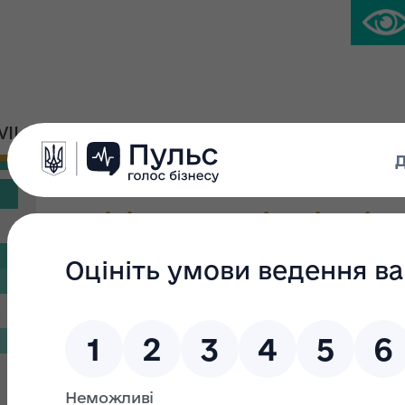
IVIL PLATFORM
PRESS CENTER
Decisions on Privatizatio
Search filter
s
Search text:
From: