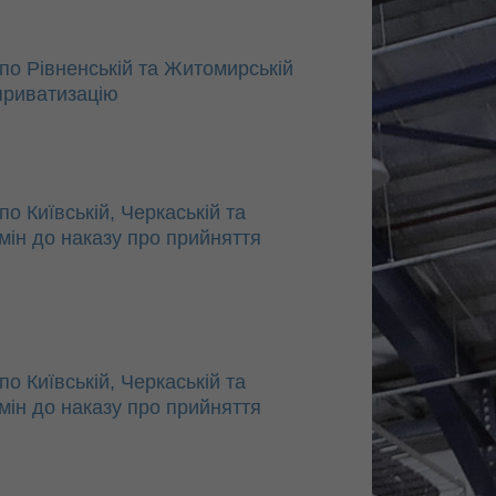
по Рівненській та Житомирській
приватизацію
о Київській, Черкаській та
змін до наказу про прийняття
о Київській, Черкаській та
змін до наказу про прийняття