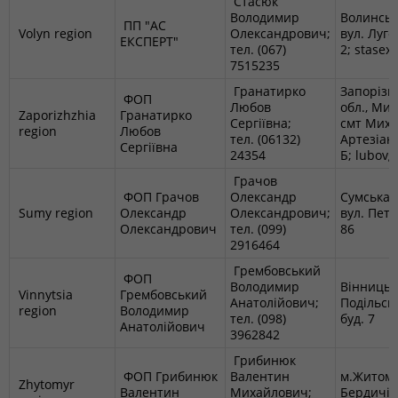
Стасюк
Володимир
Волинська
ПП "АС
Volyn region
Олександрович;
вул. Луго
ЕКСПЕРТ"
тел. (067)
2; stase
7515235
Гранатирко
Запорізь
ФОП
Любов
обл., Мих
Zaporizhzhia
Гранатирко
Сергіївна;
смт Михай
region
Любов
тел. (06132)
Артезіанс
Сергіївна
24354
Б; lubov
Грачов
ФОП Грачов
Олександр
Сумська о
Sumy region
Олександр
Олександрович;
вул. Петр
Олександрович
тел. (099)
86
2916464
Грембовський
ФОП
Володимир
Вінницька
Vinnytsia
Грембовський
Анатолійович;
Подільськ
region
Володимир
тел. (098)
буд. 7
Анатолійович
3962842
Грибинюк
ФОП Грибинюк
Валентин
м.Житоми
Zhytomyr
Валентин
Михайлович;
Бердичівс