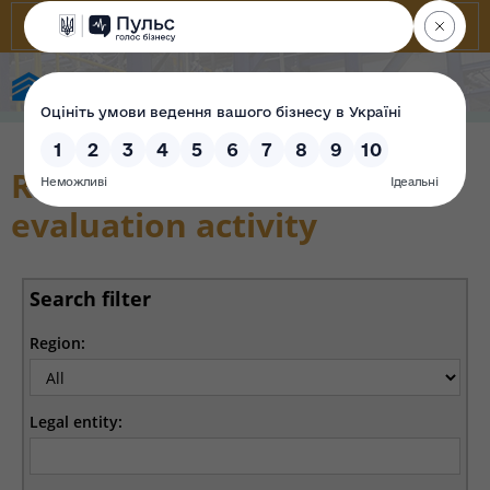
State Property Fund of Ukraine
Register subjects of
evaluation activity
Search filter
Region:
Legal entity: