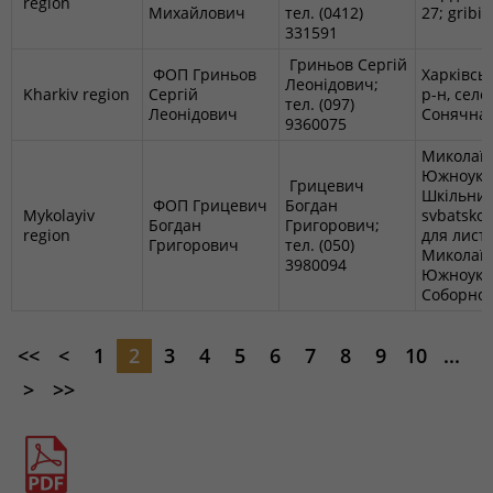
region
Михайлович
тел. (0412)
27; gribi
331591
Гриньов Сергій
ФОП Гриньов
Харківськ
Леонідович;
Kharkiv region
Сергій
р-н, село
тел. (097)
Леонідович
Сонячна, 
9360075
Миколаївс
Южноукра
Грицевич
Шкільний,
ФОП Грицевич
Богдан
Mykolayiv
svbatsko
Богдан
Григорович;
region
для лист.
Григорович
тел. (050)
Миколаївс
3980094
Южноукра
Соборност
<<
<
1
2
3
4
5
6
7
8
9
10
...
>
>>