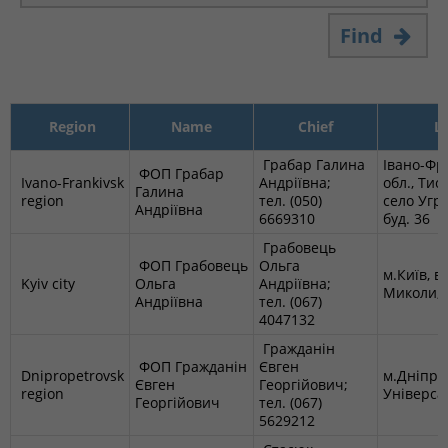
Find
Region
Name
Chief
L
Грабар Галина
Івано-Фр
ФОП Грабар
Ivano-Frankivsk
Андріївна;
обл., Ти
Галина
region
тел. (050)
село Угри
Андріївна
6669310
буд. 36
Грабовець
ФОП Грабовець
Ольга
м.Київ, в
Kyiv city
Ольга
Андріївна;
Миколи, б
Андріївна
тел. (067)
4047132
Гражданін
ФОП Гражданін
Євген
Dnipropetrovsk
м.Дніпро,
Євген
Георгійович;
region
Універсал
Георгійович
тел. (067)
5629212