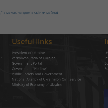
ії в межах напрямів оцінки майна)
Useful links
President of Ukraine
U
Verkhovna Rada of Ukraine
In
a`
Government Portal
E
Government "Hotline"
E
Public Society and Government
National Agency of Ukraine on Civil Service
Ministry of Economy of Ukraine