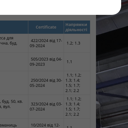
Find
Напрямки
Certificate
діяльності
еса для
422/2024 від 17-
чна, буд.
1.2; 1.3
09-2024
505/2023 від 04-
1.1
09-2023
1.1; 1.2;
250/2024 від 30-
1.3; 1.4;
05-2024
1.5; 1.7;
2.1; 2.2
1.1; 1.2;
буд. 50, кв.
323/2024 від 03-
1.3; 1.4;
, вул.
07-2024
1.5; 1.7;
2.1; 2.2
араманиць
10/2024 від 12-
1.1