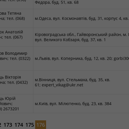
Федора, буд. 51, кв. 68
1
ова Тетяна
а; тел. (068)
м.Одеса, вул. Космонавтів, буд. 31, корпус 4, кв.
3
к Анатолій
Кіровоградська обл., Гайворонський район, м.
; тел. (067)
вул. Великого Кобзаря, буд. 37, кв. 1
4
ов Володимир
ич; тел. (0322)
м.Львів, вул. Коперника, буд. 12, кв. 20; gorbi
ь Вікторія
м.Вінниця, вул. Стельмаха, буд. 35, кв.
на; тел. (0432)
61; expert_vikag@ukr.net
ць Юрій
йович;
м.Київ, вул. Мілютенко, буд. 23, кв. 384
50) 2673201
2
173
174
175
176