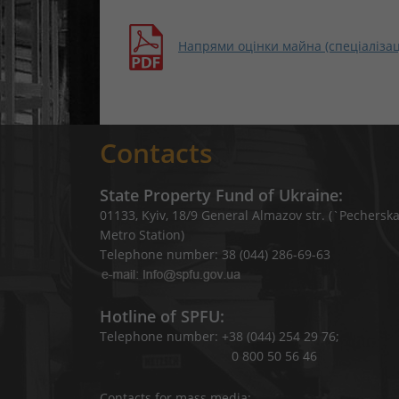
Напрями оцінки майна (спеціалізац
Contacts
State Property Fund of Ukraine:
01133, Kyiv, 18/9 General Almazov str. (`Pechersk
Metro Station)
Telephone number: 38 (044) 286-69-63
Hotline of SPFU:
Telephone number: +38 (044) 254 29 76;
0 800 50 56 46
Contacts for mass media: