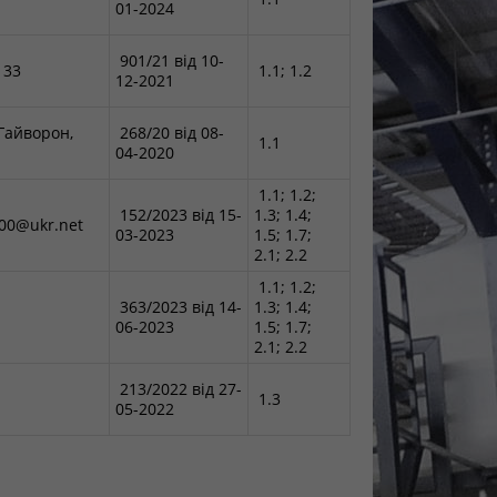
01-2024
901/21 від 10-
 33
1.1; 1.2
12-2021
 Гайворон,
268/20 від 08-
1.1
04-2020
1.1; 1.2;
152/2023 від 15-
1.3; 1.4;
3000@ukr.net
03-2023
1.5; 1.7;
2.1; 2.2
1.1; 1.2;
363/2023 від 14-
1.3; 1.4;
06-2023
1.5; 1.7;
2.1; 2.2
213/2022 від 27-
1.3
05-2022