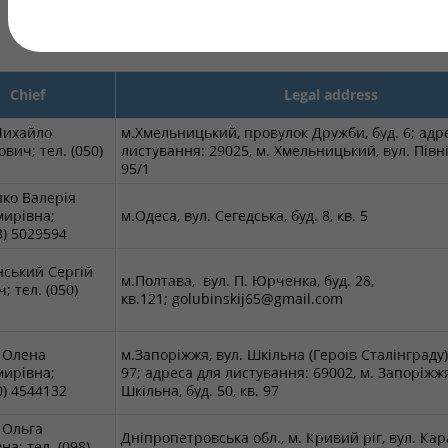
Chief
Legal address
Михайло
м.Хмельницький, провулок Дружби, буд. 6; адр
вич; тел. (050)
листування: 29025, м. Хмельницький, вул. Півні
6
95/1
ко Валерія
ирівна;
м.Одеса, вул. Сегедська, буд. 8, кв. 5
93) 5029594
ський Сергій
м.Полтава, вул. П. Юрченка, буд. 28,
; тел. (050)
кв.121; golubinskij65@gmail.com
8
 Олена
м.Запоріжжя, вул. Шкільна (Героїв Сталінграду), 
ирівна;
97; адреса для листування: 69002, м. Запоріжжя
50) 4544132
Шкільна, буд. 50, кв. 97
 Ольга
Дніпропетровська обл., м. Кривий ріг, вул. К
на; тел. (098)