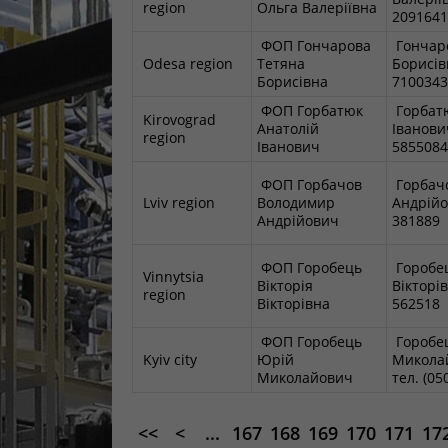
region
Ольга Валеріївна
209164
ФОП Гончарова
Гончар
Odesa region
Тетяна
Борисівн
Борисівна
710034
ФОП Горбатюк
Горбатю
Kirovograd
Анатолій
Іванович
region
Іванович
585508
ФОП Горбачов
Горбач
Lviv region
Володимир
Андрійов
Андрійович
381889
ФОП Горобець
Горобец
Vinnytsia
Вікторія
Вікторів
region
Вікторівна
562518
ФОП Горобець
Горобе
Kyiv city
Юрій
Микола
Миколайович
тел. (0
<<
<
...
167
168
169
170
171
17