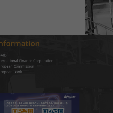
Information
SAID
ternational Finance Corporation
uropean Commission
uropean Bank