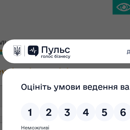
IVIL PLATFORM
PRESS CENTER
evaluation activity
Legal entity: