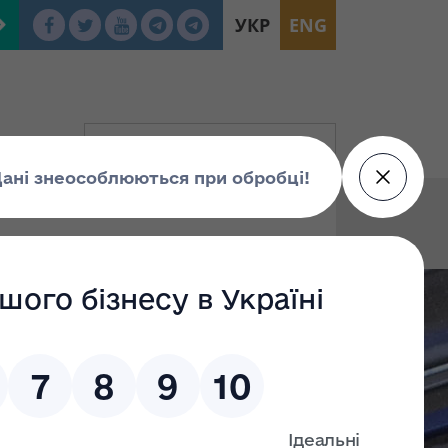
УКР
ENG