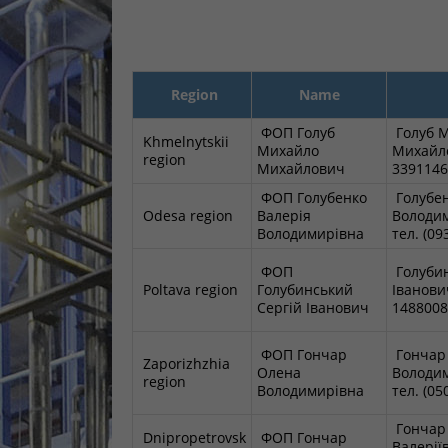
Region
Name
ФОП Голуб
Голуб 
Khmelnytskii
Михайло
Михайло
region
Михайлович
339114
ФОП Голубенко
Голубен
Odesa region
Валерія
Володим
Володимирівна
тел. (0
ФОП
Голубин
Poltava region
Голубинський
Іванович
Сергій Іванович
148800
ФОП Гончар
Гончар
Zaporizhzhia
Олена
Володим
region
Володимирівна
тел. (0
Гончар
Dnipropetrovsk
ФОП Гончар
Валеріїв