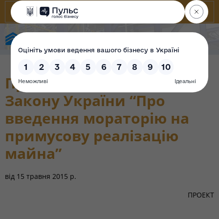
State Property Fund of Ukraine
Про внесення змін до
Закону України “Про
введення мораторію на
примусову реалізацію
майна”
від
15 травня 2015 р.
ПРОЕКТ