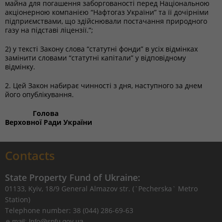
майна для погашення заборгованості перед Національною
акціонерною компанією “Нафтогаз України” та її дочірніми
підприємствами, що здійснювали постачання природного
газу на підставі ліцензії.”;
2) у тексті Закону слова “статутні фонди” в усіх відмінках
замінити словами “статутні капітали” у відповідному
відмінку.
2. Цей Закон набирає чинності з дня, наступного за днем
його опублікування.
Голова
Верховної Ради України
Contacts
State Property Fund of Ukraine:
01133, Kyiv, 18/9 General Almazov str. (`Pecherska` Metro
Station)
Telephone number: 38 (044) 286-69-63