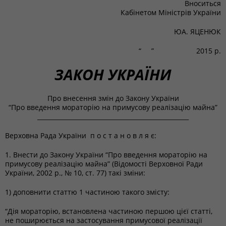
Вноситься
Кабінетом Міністрів України
ЮА. ЯЦЕНЮК
“ ” 2015 р.
ЗАКОН УКРАЇНИ
Про внесення змін до Закону України
“Про введення мораторію на примусову реалізацію майна”
__________________________________________________
Верховна Рада України п о с т а н о в л я є:
1. Внести до Закону України “Про введення мораторію на
примусову реалізацію майна” (Відомості Верховної Ради
України, 2002 р., № 10, ст. 77) такі зміни:
1) доповнити статтю 1 частиною такого змісту:
“Дія мораторію, встановлена частиною першою цієї статті,
не поширюється на застосування примусової реалізації