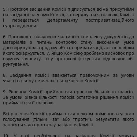
5. Протокол засідання Комісії підписується всіма присутніми
на засіданні членами Комісії, затверджується головою Комісії
і передається Департаменту постприватизаційного
супроводження.
6. Протокол є складовою частиною комплекту документів до
матеріалів з питань контролю стану виконання умов
договору купівлі-продажу об'єкта приватизації, акт перевірки
якого оскаржується. 7. Якщо Комісією зроблено висновок про
відмову заявнику, то у протоколі фіксується відповідне об­
рунтування.
8. Засідання Комісії вважається правомочним за умови
участі в ньому не менше п'яти членів Комісії.
9. Рішення Комісії приймається простою більшістю голосів.
За умови рівної кількості голосів остаточне рішення Комісії
приймається її головою.
Всі рішення Комісії приймаються шляхом поіменного усного
голосування (тільки "за" або "проти"), результати якого
заносяться до протоколу засідання Комісії.
10. У разі необхідності на засідання Комісії можуть