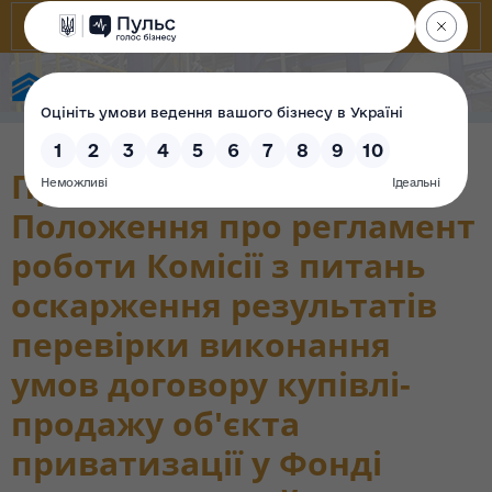
State Property Fund of Ukraine
Про затвердження
Положення про регламент
роботи Комісії з питань
оскарження результатів
перевірки виконання
умов договору купівлі-
продажу об'єкта
приватизації у Фонді