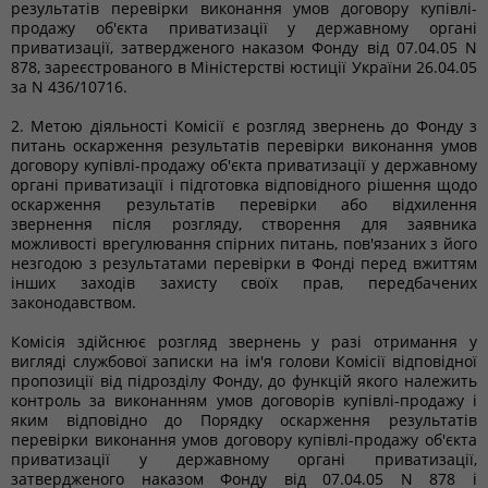
результатів перевірки виконання умов договору купівлі-
продажу об'єкта приватизації у державному органі
приватизації, затвердженого наказом Фонду від 07.04.05 N
878, зареєстрованого в Міністерстві юстиції України 26.04.05
за N 436/10716.
2. Метою діяльності Комісії є розгляд звернень до Фонду з
питань оскарження результатів перевірки виконання умов
договору купівлі-продажу об'єкта приватизації у державному
органі приватизації і підготовка відповідного рішення щодо
оскарження результатів перевірки або відхилення
звернення після розгляду, створення для заявника
можливості врегулювання спірних питань, пов'язаних з його
незгодою з результатами перевірки в Фонді перед вжиттям
інших заходів захисту своїх прав, передбачених
законодавством.
Комісія здійснює розгляд звернень у разі отримання у
вигляді службової записки на ім'я голови Комісії відповідної
пропозиції від підрозділу Фонду, до функцій якого належить
контроль за виконанням умов договорів купівлі-продажу і
яким відповідно до Порядку оскарження результатів
перевірки виконання умов договору купівлі-продажу об'єкта
приватизації у державному органі приватизації,
затвердженого наказом Фонду від 07.04.05 N 878 і