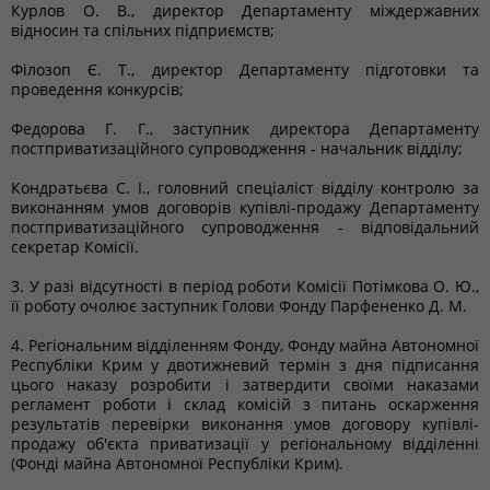
Курлов О. В., директор Департаменту міждержавних
відносин та спільних підприємств;
Філозоп Є. Т., директор Департаменту підготовки та
проведення конкурсів;
Федорова Г. Г., заступник директора Департаменту
постприватизаційного супроводження - начальник відділу;
Кондратьєва С. І., головний спеціаліст відділу контролю за
виконанням умов договорів купівлі-продажу Департаменту
постприватизаційного супроводження - відповідальний
секретар Комісії.
3. У разі відсутності в період роботи Комісії Потімкова О. Ю.,
її роботу очолює заступник Голови Фонду Парфененко Д. М.
4. Регіональним відділенням Фонду, Фонду майна Автономної
Республіки Крим у двотижневий термін з дня підписання
цього наказу розробити і затвердити своїми наказами
регламент роботи і склад комісій з питань оскарження
результатів перевірки виконання умов договору купівлі-
продажу об'єкта приватизації у регіональному відділенні
(Фонді майна Автономної Республіки Крим).