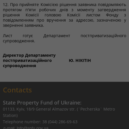
12. Про прийняте Комісією рішення заявника повідомляють
протягом п'яти робочих днів з моменту затвердження
рішення Комісії головою Комісії листом Фонду з
повідомленням про вручення за адресою, зазначеною у
зверненні заявника.
Лист готує Департамент постприватизаційного
супроводження.
Директор Департаменту
постприватизаційного
Ю. НІКІТІН
супроводження
Contacts
State Property Fund of Ukraine:
01133, Kyiv, 18/9 General Almazov str. (`Pecherska` Metro
Station)
Telephone number: 38 (044) 286-69-63