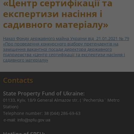
«Центр сертифікації та
експертизи насіння і
садивного матеріалу»
Наказ Фонду державного майна України від 21.01.2021 № 79
«Про проведення конкурсного відбору претендентів на
заміщення вакантної посади директора державного
підприємства «Центр сертифікації та експертизи насіння і
садивного матеріалу»
Contacts
State Property Fund of Ukraine:
01133, Kyiv, 18/9 General Almazov str. (`Pecherska` Metro
Station)
Telephone number: 38 (044) 286-69-63