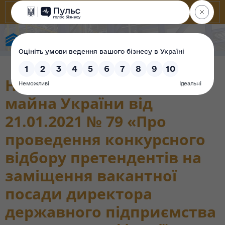
State Property Fund of Ukraine
Наказ Фонду державного
майна України від
21.01.2021 № 79 «Про
проведення конкурсного
відбору претендентів на
заміщення вакантної
посади директора
державного підприємства