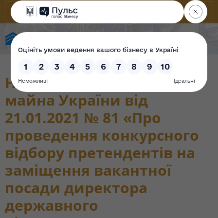
State Property Fund of Ukraine
Наказ Фонду державного
майна України від
21.01.2021 № 81 «Про
проведення конкурсного
відбору претендентів на
заміщення вакантної
посади директора
державного