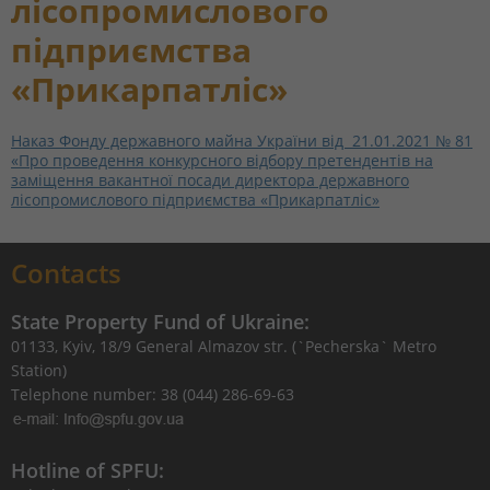
лісопромислового
підприємства
«Прикарпатліс»
Наказ Фонду державного майна України від 21.01.2021 № 81
«Про проведення конкурсного відбору претендентів на
заміщення вакантної посади директора державного
лісопромислового підприємства «Прикарпатліс»
Contacts
State Property Fund of Ukraine:
01133, Kyiv, 18/9 General Almazov str. (`Pecherska` Metro
Station)
Telephone number: 38 (044) 286-69-63
Hotline of SPFU: