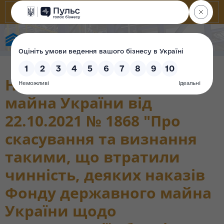
State Property Fund of Ukraine
Наказ Фонду державного
майна України від
22.10.2021 № 1868 "Про
скасування та визнання
такими, що втратили
чинність, деяких наказів
Фонду державного майна
України щодо