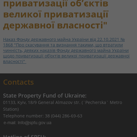
приватизації об’єктів
великої приватизації
державної власності"
Наказ Фонду державного майна України від 22.10.2021 №
1868 "Про скасування та визнання такими, що втратили
чинність, деяких наказів Фонду державного майна України
щодо приватизації об’єктів великої приватизації державної
власності"
Contacts
State Property Fund of Ukraine:
01133, Kyiv, 18/9 General Almazov str. (`Pecherska` Metro
Station)
Telephone number: 38 (044) 286-69-63