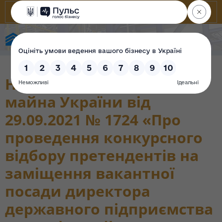
State Property Fund of Ukraine
Наказ Фонду державного
майна України від
29.09.2021 № 1724 «Про
проведення конкурсного
відбору претендентів на
заміщення вакантної
посади директора
державного підприємства