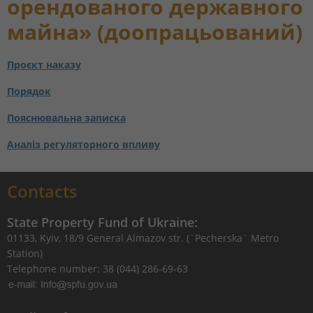
орендованого державного
майна» (доопрацьований)
Проєкт наказу
Порядок
Пояснювальна записка
Аналіз регуляторного впливу
Contacts
State Property Fund of Ukraine:
01133, Kyiv, 18/9 General Almazov str. (`Pecherska` Metro
Station)
Telephone number: 38 (044) 286-69-63