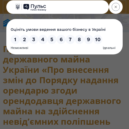
State Property Fund of Ukraine
Проєкт наказу Фонду
державного майна
України «Про внесення
змін до Порядку надання
орендарю згоди
орендодавця державного
майна на здійснення
невід’ємних поліпшень