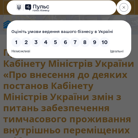
State Property Fund of Ukraine
Проєкт постанови
Кабінету Міністрів України
«Про внесення до деяких
постанов Кабінету
Міністрів України змін з
питань забезпечення
тимчасового проживання
внутрішньо переміщених