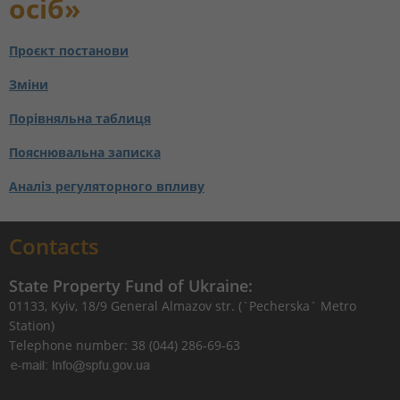
осіб»
Проєкт постанови
Зміни
Порівняльна таблиця
Пояснювальна записка
Аналіз регуляторного впливу
Contacts
State Property Fund of Ukraine:
01133, Kyiv, 18/9 General Almazov str. (`Pecherska` Metro
Station)
Telephone number: 38 (044) 286-69-63