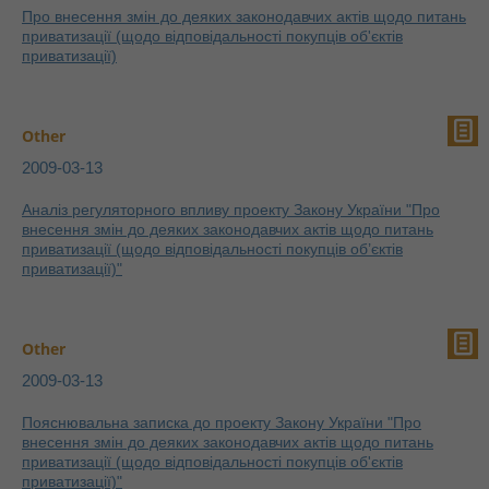
Про внесення змін до деяких законодавчих актів щодо питань
приватизації (щодо відповідальності покупців об'єктів
приватизації)
Other
2009-03-13
Аналіз регуляторного впливу проекту Закону України "Про
внесення змін до деяких законодавчих актів щодо питань
приватизації (щодо відповідальності покупців об’єктів
приватизації)"
Other
2009-03-13
Пояснювальна записка до проекту Закону України "Про
внесення змін до деяких законодавчих актів щодо питань
приватизації (щодо відповідальності покупців об'єктів
приватизації)"