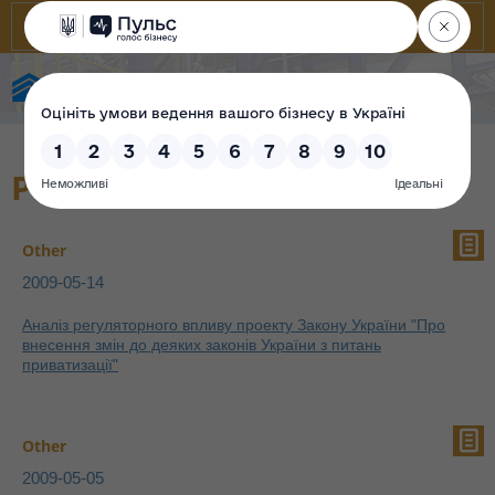
State Property Fund of Ukraine
Projects
Other
2009-05-14
Аналіз регуляторного впливу проекту Закону України "Про
внесення змін до деяких законів України з питань
приватизації"
Other
2009-05-05