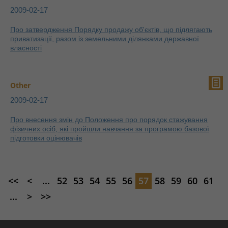
2009-02-17
Про затвердження Порядку продажу об'єктів, що підлягають
приватизації, разом із земельними ділянками державної
власності
Other
2009-02-17
Про внесення змін до Положення про порядок стажування
фізичних осіб, які пройшли навчання за програмою базової
підготовки оцінювачів
<<
<
...
52
53
54
55
56
57
58
59
60
61
...
>
>>