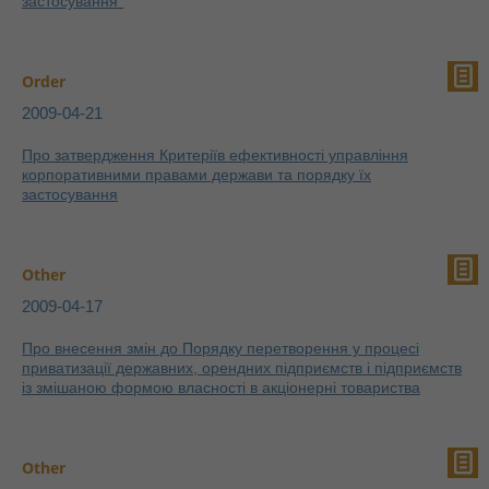
застосування"
Order
2009-04-21
Про затвердження Критеріїв ефективності управління
корпоративними правами держави та порядку їх
застосування
Other
2009-04-17
Про внесення змін до Порядку перетворення у процесі
приватизації державних, орендних підприємств і підприємств
із змішаною формою власності в акціонерні товариства
Other