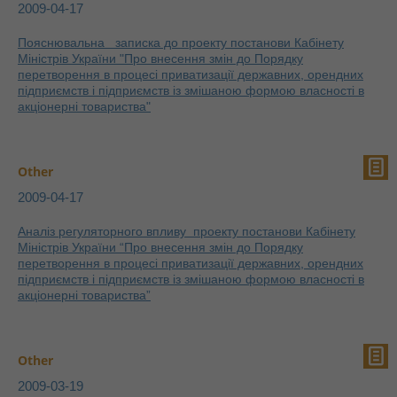
2009-04-17
Пояснювальна записка до проекту постанови Кабінету
Міністрів України "Про внесення змін до Порядку
перетворення в процесі приватизації державних, орендних
підприємств і підприємств із змішаною формою власності в
акціонерні товариства"
Other
2009-04-17
Аналіз регуляторного впливу проекту постанови Кабінету
Міністрів України “Про внесення змін до Порядку
перетворення в процесі приватизації державних, орендних
підприємств і підприємств із змішаною формою власності в
акціонерні товариства”
Other
2009-03-19