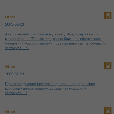
Other
2009-02-23
Аналіз регуляторного впливу наказу Фонду державного
майна України "Про затвердження Критеріїв ефективності
управління корпоративними правами держави та порядку їх
застосування"
Other
2009-02-23
Про затвердження Критеріїв ефективності управління
корпоративними правами держави та порядку їх
застосування
Other