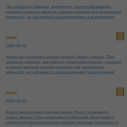
Про заборону ліквідації, відчуження, перепрофілювання,
передачі в оренду закладів охорони здоров'я для проведення
діяльності, не пов'язаної з оздоровленням та відпочинком
Other
2009-05-05
Аналіз регуляторного впливу проекту Закону України "Про
заборону ліквідації, відчуження, перепрофілювання, передачі
в оренду закладів охорони здоров’я для проведення
діяльності, не пов’язаної з оздоровленням та відпочинком"
Order
2009-04-21
Аналіз регуляторного впливу наказу Фонду державного
майна України "Про затвердження Критеріїв ефективності
управління корпоративними правами держави та порядку їх