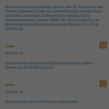
Аналіз регуляторного впливу проекту змін до Положення про
порядок укладення угоди про співробітництво з професійної
підготовки оцінювачів, затвердженого наказом Фонду
державного майна України (ФДМУ) від 29.10.01 №1977 та
зареєстрованого в Міністерстві юстиції України 15.11.01 за
№955/6146
Other
2009-03-19
Про внесення змін до наказу Фонду державного майна
України від 29.10.2001 № 1977
Other
2009-03-18
Про внесення змін до Методики оцінки майна