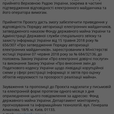
прийнято Верховною Радою України, зокрема в частині
підтвердження відповідності електронного майданчика та
його оператора вимогам.
Прийняття Проєкту дасть змогу забезпечити приведення у
відповідність Порядку авторизації електронних майданчиків,
затвердженого наказом Фонду державного майна України та
Адміністрації Державної служби спеціального зв’язку та
захисту інформації України від 15 травня 2018 року №
656/307 «Про затвердження Порядку авторизації
електронних майданчиків», зареєстрованим в Міністерстві
юстиції України 07 червня 2018 року за № 684/32136, до
положень Закону України «Про електронні довірчі послуги»
та виконання Закону України «Про внесення змін до
Податкового кодексу України щодо ліквідації корупційної
схеми у сфері реєстрації інформації зі звітів про оцінку
об'єктів нерухомості та прозорості реалізації майна».
Зауваження та пропозиції до Проєкта надсилати у письмовій
та електронній формі протягом одного місяця з дня
оприлюднення цього повідомлення за адресою: Фонд
державного майна України, Департамент моніторингу,
прогнозування та інформаційних технологій, вул. Генерала
Алмазова, 18/9, м. Київ, 01133,