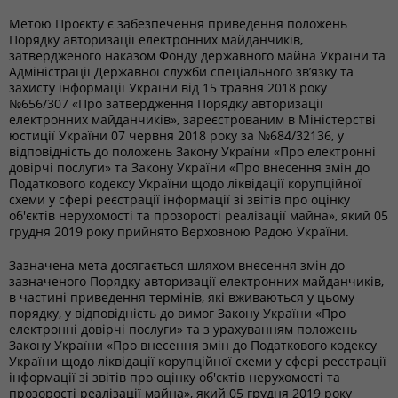
Метою Проєкту є забезпечення приведення положень
Порядку авторизації електронних майданчиків,
затвердженого наказом Фонду державного майна України та
Адміністрації Державної служби спеціального зв’язку та
захисту інформації України від 15 травня 2018 року
№656/307 «Про затвердження Порядку авторизації
електронних майданчиків», зареєстрованим в Міністерстві
юстиції України 07 червня 2018 року за №684/32136, у
відповідність до положень Закону України «Про електронні
довірчі послуги» та Закону України «Про внесення змін до
Податкового кодексу України щодо ліквідації корупційної
схеми у сфері реєстрації інформації зі звітів про оцінку
об'єктів нерухомості та прозорості реалізації майна», який 05
грудня 2019 року прийнято Верховною Радою України.
Зазначена мета досягається шляхом внесення змін до
зазначеного Порядку авторизації електронних майданчиків,
в частині приведення термінів, які вживаються у цьому
порядку, у відповідність до вимог Закону України «Про
електронні довірчі послуги» та з урахуванням положень
Закону України «Про внесення змін до Податкового кодексу
України щодо ліквідації корупційної схеми у сфері реєстрації
інформації зі звітів про оцінку об'єктів нерухомості та
прозорості реалізації майна», який 05 грудня 2019 року