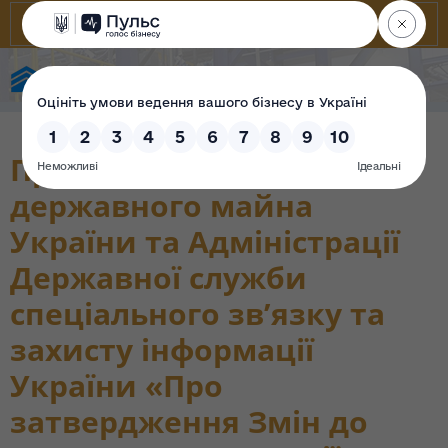
State Property Fund of Ukraine
Проєкт наказу Фонду
державного майна
України та Адміністрації
Державної служби
спеціального зв’язку та
захисту інформації
України «Про
затвердження Змін до