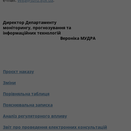
e-mail:
vega@spfu.gov.ua
.
Директор Департаменту
моніторингу, прогнозування та
інформаційних технологій
Вероніка МУДРА
Проєкт наказу
Зміни
Порівняльна таблиця
Пояснювальна записка
Аналіз регуляторного впливу
Звіт про проведення електронних консультацій