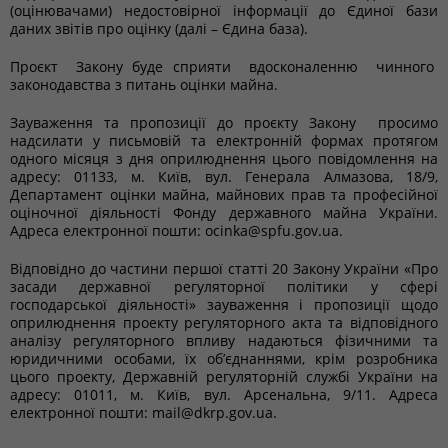
(оцінювачами) недостовірної інформації до Єдиної бази
даних звітів про оцінку (далі – Єдина база).
Проєкт Закону буде сприяти вдосконаленню чинного
законодавства з питань оцінки майна.
Зауваження та пропозиції до проєкту Закону просимо
надсилати у письмовій та електронній формах протягом
одного місяця з дня оприлюднення цього повідомлення на
адресу: 01133, м. Київ, вул. Генерала Алмазова, 18/9,
Департамент оцінки майна, майнових прав та професійної
оціночної діяльності Фонду державного майна України.
Адреса електронної пошти: ocinka@spfu.gov.ua.
Відповідно до частини першої статті 20 Закону України «Про
засади державної регуляторної політики у сфері
господарської діяльності» зауваження і пропозиції щодо
оприлюднення проекту регуляторного акта та відповідного
аналізу регуляторного впливу надаються фізичними та
юридичними особами, їх об’єднаннями, крім розробника
цього проекту, Державній регуляторній службі України на
адресу: 01011, м. Київ, вул. Арсенальна, 9/11. Адреса
електронної пошти: mail@dkrp.gov.ua.