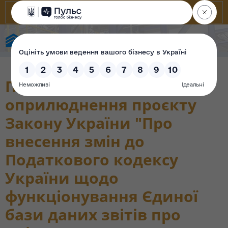
State Property Fund of Ukraine
Повідомлення про
оприлюднення проєкту
Закону України "Про
внесення змін до
Податкового кодексу
України щодо
функціонування Єдиної
бази даних звітів про