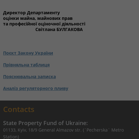
Директор Департаменту
оцінки майна, майнових прав
та професійної оціночної діяльності
Світлана БУЛГАКОВА
Поєкт Закону України
Прівняльна таблиця
Пояснювальна записка
Аналіз регуляторного пливу
Contacts
State Property Fund of Ukraine:
01133, Kyiv, 18/9 General Almazov str. (`Pecherska` Metro
Station)