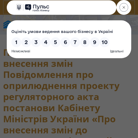
State Property Fund of Ukraine
Після доопрацювання та
внесення змін
Повідомлення про
оприлюднення проекту
регуляторного акта
постанови Кабінету
Міністрів України «Про
внесення змін до