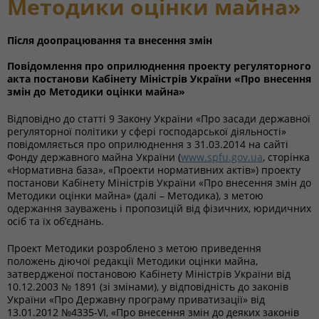
Методики оцінки майна»
Після доопрацювання та внесення змін
Повідомлення про оприлюднення проекту регуляторного
акта постанови Кабінету Міністрів України «Про внесення
змін до Методики оцінки майна»
Відповідно до статті 9 Закону України «Про засади державної
регуляторної політики у сфері господарської діяльності»
повідомляється про оприлюднення з 31.03.2014 на сайті
Фонду державного майна України (
www.spfu.gov.ua
, сторінка
«Нормативна база», «Проекти нормативних актів») проекту
постанови Кабінету Міністрів України «Про внесення змін до
Методики оцінки майна» (далі – Методика), з метою
одержання зауважень і пропозицій від фізичних, юридичних
осіб та їх об’єднань.
Проект Методики розроблено з метою приведення
положень діючої редакції Методики оцінки майна,
затвердженої постановою Кабінету Міністрів України від
10.12.2003 № 1891 (зі змінами), у відповідність до законів
України «Про Державну програму приватизації» від
13.01.2012 №4335-VI, «Про внесення змін до деяких законів