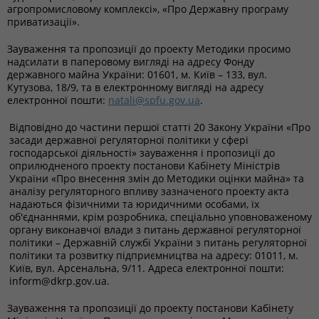
агропромисловому комплексі», «Про Державну програму
приватизації».
Зауваження та пропозиції до проекту Методики просимо
надсилати в паперовому вигляді на адресу Фонду
державного майна України: 01601, м. Київ – 133, вул.
Кутузова, 18/9, та в електронному вигляді на адресу
електронної пошти:
natali@spfu.gov.ua
.
Відповідно до частини першої статті 20 Закону України «Про
засади державної регуляторної політики у сфері
господарської діяльності» зауваження і пропозиції до
оприлюдненого проекту постанови Кабінету Міністрів
України «Про внесення змін до Методики оцінки майна» та
аналізу регуляторного впливу зазначеного проекту акта
надаються фізичними та юридичними особами, їх
об'єднаннями, крім розробника, спеціально уповноваженому
органу виконавчої влади з питань державної регуляторної
політики – Державній службі України з питань регуляторної
політики та розвитку підприємництва на адресу: 01011, м.
Київ, вул. Арсенальна, 9/11. Адреса електронної пошти:
inform@dkrp.gov.ua.
Зауваження та пропозиції до проекту постанови Кабінету