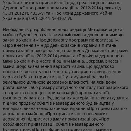
України з питань приватизації щодо реалізації положень
Державної програми приватизації на 2012-2014 роки» від
13.01.2012 № 4336-VI та «Про Фонд державного майна
України» від 09.12.2011 № 4107-VI.
Необхідність розроблення нової редакції Методики оцінки
майна обумовлена суттєвими змінами та доповненнями до
законів України «Про Державну програму приватизації»,
«Про внесення змін до деяких законів України з питань
приватизації щодо реалізації положень Державної програми
приватизації на 2012-2014 роки» та «Про Фонд державного
майна України» в частині оцінки майна. Зокрема, внесені
зміни щодо визначення вартості майна, що додатково
вноситься до статутного капіталу товариства, визначення
вартості об’єктів приватизації, у тому числі разом із
земельною ділянкою державної власності, на якій вони
розташовані, або розміру статутного капіталу господарського
товариства в процесі приватизації (корпоратизації),
визначення вартості будівельних матеріалів та устаткування
під час продажу об’єктів незавершеного будівництва у
випадках, визначених законами України «Про приватизацію
державного майна», «Про приватизацію невеликих
державних підприємств (малу приватизацію)», «Про
особливості приватизації об’єктів незавершеного
будівництва», «Про особливості приватизації майна в