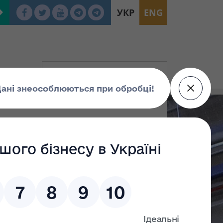
УКР
ENG
люднення проекту
го майна України
ядку складання
цій акціонерних
одажу на
крім продажу на