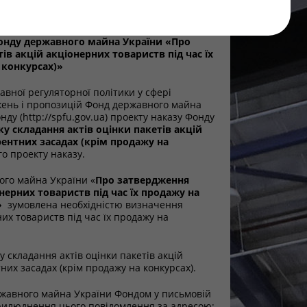
онду державного майна України «Про
ів акцій акціонерних товариств під час їх
 конкурсах)»
авної регуляторної політики у сфері
ажень і пропозицій Фонд державного майна
у (http://spfu.gov.ua) проекту наказу Фонду
у складання актів оцінки пакетів акцій
рентних засадах (крім продажу на
о проекту наказу.
ого майна України «
Про затвердження
нерних товариств під час їх продажу на
»
зумовлена необхідністю визначення
них товариств під час їх продажу на
складання актів оцінки пакетів акцій
них засадах (крім продажу на конкурсах).
ржавного майна України Фондом у письмовій
прилюднення цього повідомлення за адресою: