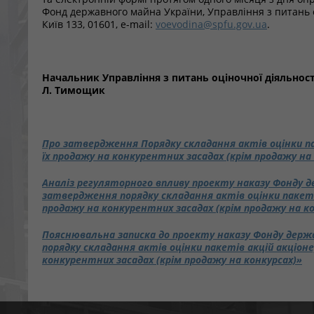
Фонд державного майна України, Управління з питань оці
Київ 133, 01601, e-mail:
voevodina@spfu.gov.ua
.
Начальник Управління з пита
Л. Тимощик
Про затвердження Порядку складання актів оцінки па
їх продажу на конкурентних засадах (крім продажу на
Аналiз регуляторного впливу проекту наказу Фонду д
затвердження порядку складання актів оцінки пакетів
продажу на конкурентних засадах (крім продажу на ко
Пояснювальна записка до проекту наказу Фонду держ
порядку складання актів оцінки пакетів акцій акціоне
конкурентних засадах (крім продажу на конкурсах)»