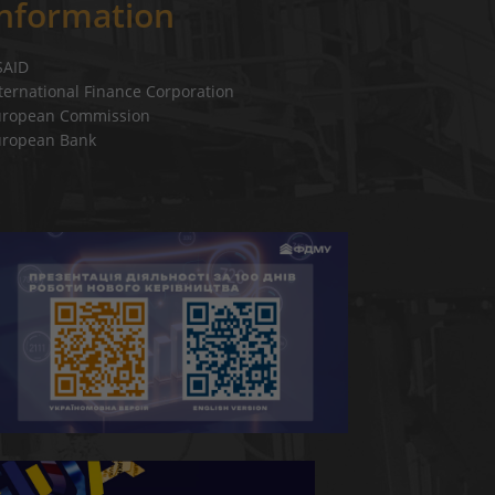
Information
SAID
ternational Finance Corporation
uropean Commission
uropean Bank