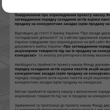
конкурсах)»
Повідомлення про оприлюднення проекту наказу Ф
затвердження порядку складання актів оцінки пакет
продажу на конкурентних засадах (крім продажу на
Відповідно до статті 9 Закону України "Про засади держ
господарської діяльності" та з метою одержання заув
України повідомляє про оприлюднення на веб-сайті Фонд
державного майна України «
Про затвердження порядк
акціонерних товариств під час їх продажу на конку
конкурсах)
»
та аналізу регуляторного впливу вказаног
Необхідність прийняття проекту наказу Фонду державн
порядку складання актів оцінки пакетів акцій акціо
конкурентних засадах (крім продажу на конкурсах)
порядку складання актів оцінки пакетів акцій акціонер
конкурентних засадах (крім продажу на конкурсах).
Метою прийняття проекту наказу є визначення порядку 
акціонерних товариств під час їх продажу на конкурент
Зауваження та пропозиції до проекту наказу Фонду де
та електронній формі протягом одного місяця з дня о