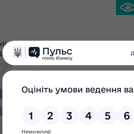
IVIL PLATFORM
PRESS CENTER
Повідомлення про опри
спільного наказу Фонд
України, Міністерства ос
України «Про визнання
чинність, наказу Фонд
України, Державного ко