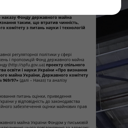
о наказу Фонду державного майна
визнання таким, що втратив чинність,
о комітету з питань науки і технологій
авної регуляторної політики у сфері
ажень і пропозицій Фонд державного майна
у (http://spfu.gov.ua)
проекту спільного
ва освіти і науки України «Про визнання
ного майна України, Державного комітету
№ 969/97»
(далі – Наказ) та аналізу
лювання питань оцінки, приведення
раїни у відповідність до законодавства
ційного забезпечення оцінки майнових прав
ржавного майна України Фондом у письмовій
прилюднення цього повідомлення за адресою: