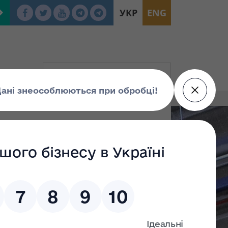
УКР
ENG
люднення проекту
у державного майна
віти і науки
 таким, що втратив
у державного майна
мітету з питань