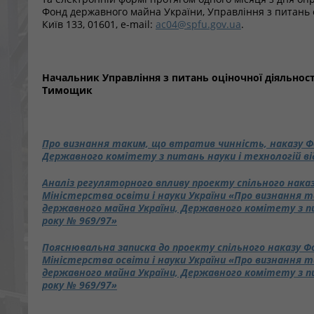
Фонд державного майна України, Управління з питань оці
Київ 133, 01601, e-mail:
ac04@spfu.gov.ua
.
Начальник Управління з питань 
Тимощик
Про визнання таким, що втратив чинність, наказу Ф
Державного комітету з питань науки і технологій від
Аналіз регуляторного впливу проекту спільного нака
Міністерства освіти і науки України «Про визнання 
державного майна України, Державного комітету з пи
року № 969/97»
Пояснювальна записка до проекту спільного наказу Ф
Міністерства освіти і науки України «Про визнання 
державного майна України, Державного комітету з пи
року № 969/97»