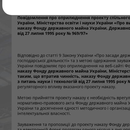
науки і технологі
Повідомлення про оприлюднення проекту спільног
України, Міністерства освіти і науки України «Про 
наказу Фонду державного майна України, Державног
від 27 липня 1995 року № 969/97»
Відповідно до статті 9 Закону України «Про засади держ
господарської діяльності» та з метою одержання заув
України повідомляє про оприлюднення на веб-сайті Фонд
наказу Фонду державного майна України, Міністерст
таким, що втратив чинність, наказу Фонду держав
з питань науки і технологій від 27 липня 1995 року 
регуляторного впливу вказаного проекту наказу.
Метою прийняття проекту наказу є необхідність врегу
нормативно-правового акта Фонду державного майна Ук
України та досягнення єдності методичного і організа
інтелектуальної власності.
Зауваження та пропозиції до проекту наказу Фонду де
та електронній формі протягом одного місяця з дня о