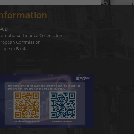
Information
SAID
ternational Finance Corporation
uropean Commission
uropean Bank