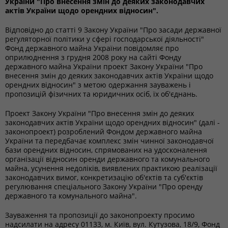
України "Про внесення змін до деяких законодавчих
актів України щодо орендних відносин".
Відповідно до статті 9 Закону України "Про засади державної
регуляторної політики у сфері господарської діяльності"
Фонд державного майна України повідомляє про
оприлюднення з грудня 2008 року на сайті Фонду
державного майна України проект Закону України "Про
внесення змін до деяких законодавчих актів України щодо
орендних відносин" з метою одержання зауважень і
пропозицій фізичних та юридичних осіб, їх об'єднань.
Проект Закону України "Про внесення змін до деяких
законодавчих актів України щодо орендних відносин" (далі -
законопроект) розроблений Фондом державного майна
України та передбачає комплекс змін чинної законодавчої
бази орендних відносин, спрямованих на удосконалення
організації відносин оренди державного та комунального
майна, усунення недоліків, виявлених практикою реалізації
законодавчих вимог, конкретизацію об'єктів та суб'єктів
регулювання спеціального Закону України "Про оренду
державного та комунального майна".
Зауваження та пропозиції до законопроекту просимо
надсилати на адресу 01133, м. Київ, вул. Кутузова, 18/9, Фонд