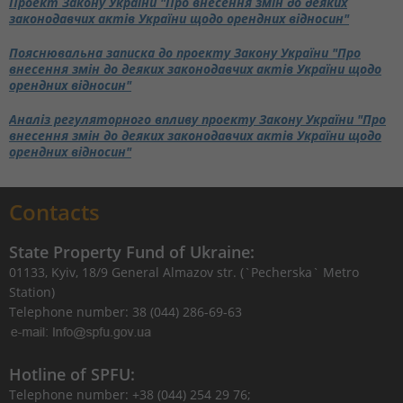
Проект Закону України "Про внесення змін до деяких
законодавчих актів України щодо орендних відносин"
Пояснювальна записка до проекту Закону України "Про
внесення змін до деяких законодавчих актів України щодо
орендних відносин"
Аналіз регуляторного впливу проекту Закону України "Про
внесення змін до деяких законодавчих актів України щодо
орендних відносин"
Contacts
State Property Fund of Ukraine:
01133, Kyiv, 18/9 General Almazov str. (`Pecherska` Metro
Station)
Telephone number: 38 (044) 286-69-63
Hotline of SPFU:
Telephone number: +38 (044) 254 29 76;