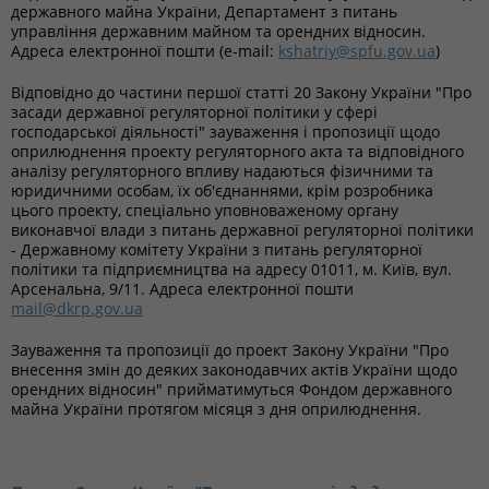
державного майна України, Департамент з питань
управління державним майном та орендних відносин.
Адреса електронної пошти (e-mail:
kshatriy@spfu.gov.ua
)
Відповідно до частини першої статті 20 Закону України "Про
засади державної регуляторної політики у сфері
господарської діяльності" зауваження і пропозиції щодо
оприлюднення проекту регуляторного акта та відповідного
аналізу регуляторного впливу надаються фізичними та
юридичними особам, їх об'єднаннями, крім розробника
цього проекту, спеціально уповноваженому органу
виконавчої влади з питань державної регуляторної політики
- Державному комітету України з питань регуляторної
політики та підприємництва на адресу 01011, м. Київ, вул.
Арсенальна, 9/11. Адреса електронної пошти
mail@dkrp.gov.ua
Зауваження та пропозиції до проект Закону України "Про
внесення змін до деяких законодавчих актів України щодо
орендних відносин" прийматимуться Фондом державного
майна України протягом місяця з дня оприлюднення.