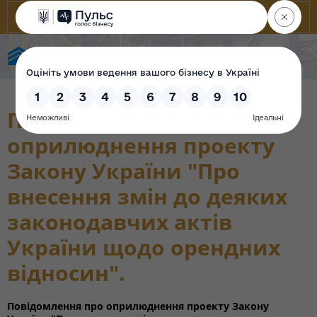
State Property Fund of Ukraine
Повідомлення про
оприлюднення проекту
Закону України "Про
внесення змін до деяких
законодавчих актів
України щодо орендних
відносин".
Повідомлення про оприлюднення проекту Закону