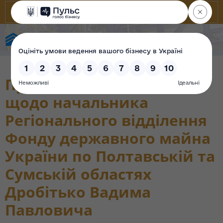
State Property Fund of Ukraine
Проходження перевірки
щодо начальника
Регіонального відділення
Фонду державного майна
України по Полтавській та
Сумській областях
Дробітько Вадима
Павловича