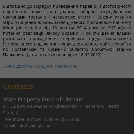
Відповідно до Порядку проведення перевірки достовірності
відомостей щодо застосування заборон, передбачених
частинами третьою і четвертою статті 1 Закону України
«Про очищення влади», затвердженого постановою Кабінету
Міністрів України від 16 жовтня 2014 року № 563 «Деякі
питання реалізації Закону України «Про очищення влади»
розпочато проходження перевірки щодо, начальника
Регіонального відділення Фонду державного майна України
по Полтавській та Сумській областях Дробітько Вадима
Павловича (дата початку перевірки 18.02.2020)
Заява Дробітько Вадима Павловича
Contacts
State Property Fund of Ukraine:
01133, Kyiv, 18/9 General Almazov str. (`Pecherska` Metro
Station)
Telephone number: 38 (044) 286-69-63