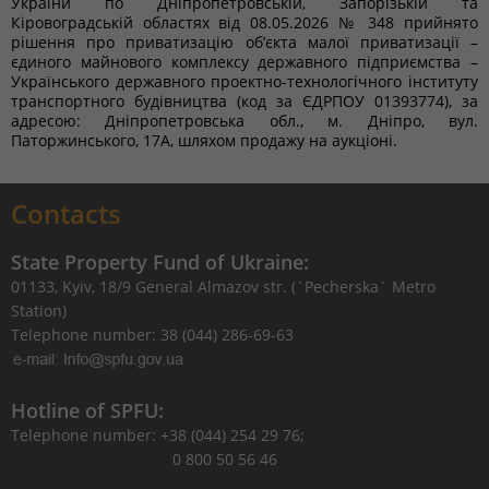
України по Дніпропетровській, Запорізькій та
Кіровоградській областях від 08.05.2026 № 348 прийнято
рішення про приватизацію об’єкта малої приватизації –
єдиного майнового комплексу державного підприємства –
Українського державного проектно-технологічного інституту
транспортного будівництва (код за ЄДРПОУ 01393774), за
адресою: Дніпропетровська обл., м. Дніпро, вул.
Паторжинського, 17А, шляхом продажу на аукціоні.
Contacts
State Property Fund of Ukraine:
01133, Kyiv, 18/9 General Almazov str. (`Pecherska` Metro
Station)
Telephone number: 38 (044) 286-69-63
Hotline of SPFU:
Telephone number: +38 (044) 254 29 76;
0 800 50 56 46