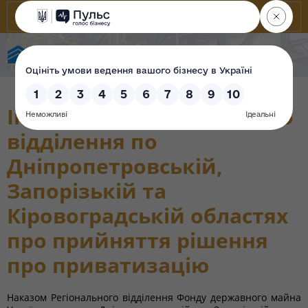
State Property Fund of Ukraine
Інформація Регіонального
відділення по
Дніпропетровській,
Запорізькій та
Кіровоградській областях
про прийняття рішення
про приватизацію
Наказом Регіонального відділення Фонду державного майна