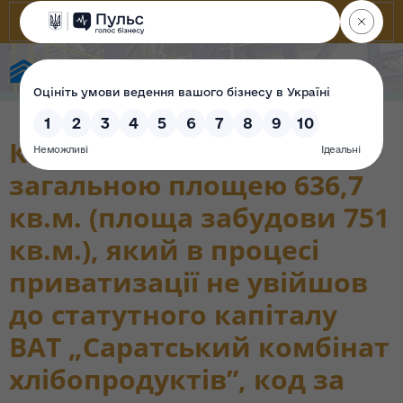
State Property Fund of Ukraine
Корпус млину (літ. А)
загальною площею 636,7
кв.м. (площа забудови 751
кв.м.), який в процесі
приватизації не увійшов
до статутного капіталу
ВАТ „Саратський комбінат
хлібопродуктів”, код за