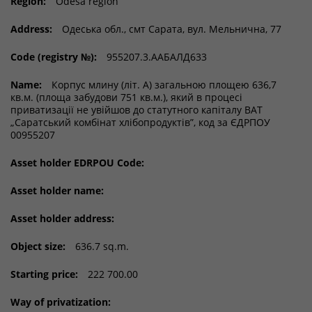
Region:
Odesa region
Address:
Одеська обл., смт Сарата, вул. Мельнична, 77
Code (registry №):
955207.3.ААБАЛД633
Name:
Корпус млину (літ. А) загальною площею 636,7
кв.м. (площа забудови 751 кв.м.), який в процесі
приватизації не увійшов до статутного капіталу ВАТ
„Саратський комбінат хлібопродуктів”, код за ЄДРПОУ
00955207
Asset holder EDRPOU Code:
Asset holder name:
Asset holder address:
Object size:
636.7 sq.m.
Starting price:
222 700.00
Way of privatization: