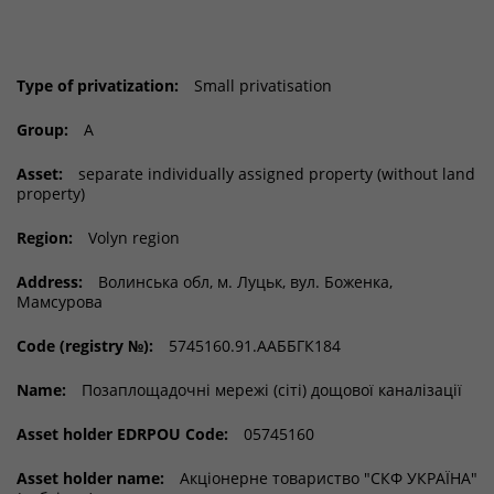
Type of privatization:
Small privatisation
Group:
A
Asset:
separate individually assigned property (without land
property)
Region:
Volyn region
Address:
Волинська обл, м. Луцьк, вул. Боженка,
Мамсурова
Code (registry №):
5745160.91.ААББГК184
Name:
Позаплощадочні мережі (сіті) дощової каналізації
Asset holder EDRPOU Code:
05745160
Asset holder name:
Акціонерне товариство "СКФ УКРАЇНА"