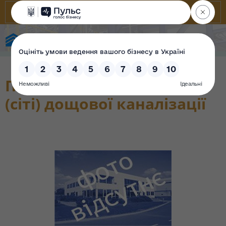
State Property Fund of Ukraine
Позаплощадочні мережі
(сіті) дощової каналізації