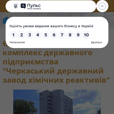
State Property Fund of Ukraine
Єдиний майновий
комплекс державного
підприємства
"Черкаський державний
завод хімічних реактивів"