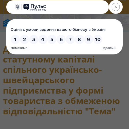
State Property Fund of Ukraine
Державна частка у
статутному капіталі
спільного українсько-
швейцарського
підприємства у формі
товариства з обмеженою
відповідальністю "Тема"