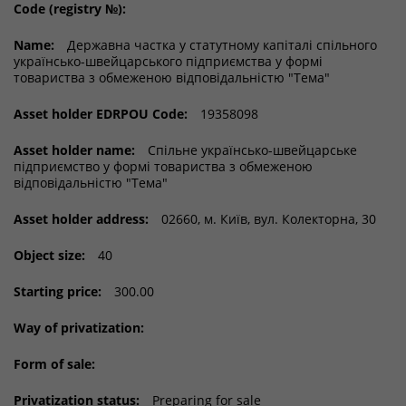
Code (registry №):
Name:
Державна частка у статутному капіталі спільного
українсько-швейцарського підприємства у формі
товариства з обмеженою відповідальністю "Тема"
Asset holder EDRPOU Code:
19358098
Asset holder name:
Спільне українсько-швейцарське
підприємство у формі товариства з обмеженою
відповідальністю "Тема"
Asset holder address:
02660, м. Київ, вул. Колекторна, 30
Object size:
40
Starting price:
300.00
Way of privatization:
Form of sale:
Privatization status:
Preparing for sale