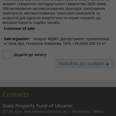
момент створення господарського товариства 2600 левів.
Обслуговування автоматизованих приладів, програмних
комплексів, автоматизованих технічних комплексів та
апаратів для ядерної енергетики та інших галузей, що
використовують подібні засоби.
Customer of sale:
Sale organizer:
Апарат ФДМУ, Департамент приватизації,
м. Київ, вул. Генерала Алмазова, 18/9, +38 (044) 200-33-67
Додати до запиту
ПЕРЕЙТИ ДО ЗАЯВКИ
Contacts
State Property Fund of Ukraine:
01133, Kyiv, 18/9 General Almazov str. (`Pecherska` Metro