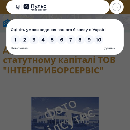
State Property Fund of Ukraine
Державна частка у
статутному капіталі ТОВ
"ІНТЕРПРИБОРСЕРВІС"