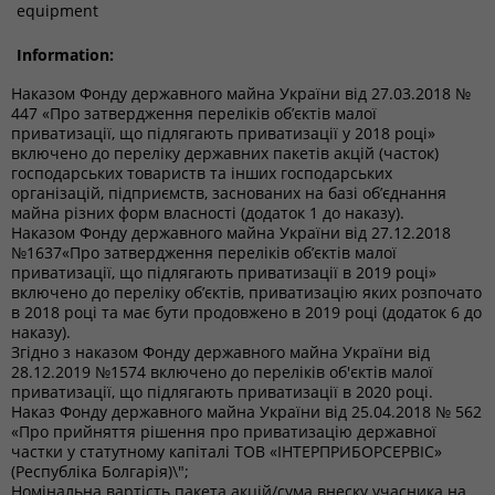
equipment
Information:
Наказом Фонду державного майна України від 27.03.2018 №
447 «Про затвердження переліків об’єктів малої
приватизації, що підлягають приватизації у 2018 році»
включено до переліку державних пакетів акцій (часток)
господарських товариств та інших господарських
організацій, підприємств, заснованих на базі об’єднання
майна різних форм власності (додаток 1 до наказу).
Наказом Фонду державного майна України від 27.12.2018
№1637«Про затвердження переліків об’єктів малої
приватизації, що підлягають приватизації в 2019 році»
включено до переліку об’єктів, приватизацію яких розпочато
в 2018 році та має бути продовжено в 2019 році (додаток 6 до
наказу).
Згідно з наказом Фонду державного майна України від
28.12.2019 №1574 включено до переліків об'єктів малої
приватизації, що підлягають приватизації в 2020 році.
Наказ Фонду державного майна України від 25.04.2018 № 562
«Про прийняття рішення про приватизацію державної
частки у статутному капіталі ТОВ «ІНТЕРПРИБОРСЕРВІС»
(Республіка Болгарія)\";
Номінальна вартість пакета акцій/сума внеску учасника на